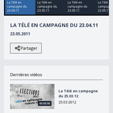
18
La Télé en
La Télé en
La Télé en
La Télé en
seconds
campagne du
campagne du
campagne du
campagne
23.04.11
23.05.11
23.05.11
23.05.11
LA TÉLÉ EN CAMPAGNE DU 23.04.11
23.05.2011
Partager
Dernières vidéos
La Télé en campagne du 25.03.12
La Télé en campagne
du 25.03.12
25.03.2012
00:00:00