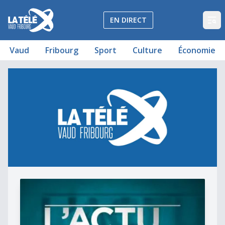
La Télé - Télévision régionale Vaud et Fribourg
EN DIRECT
Op
Vaud
Fribourg
Sport
Culture
Économie
L&#039;actu du jour du 20.12.2012