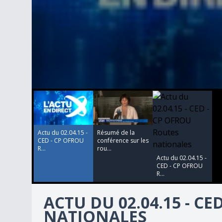
00:00:00
00:00:00
00:00:00
0
seconds
of
0
seconds
Volume
90%
Actu du 02.04.15 -
Résumé de la
CED - CP OFROU
conférence sur les
R...
rou...
Actu du 02.04.15 -
CED - CP OFROU
R...
ACTU DU 02.04.15 - C
NATIONALES