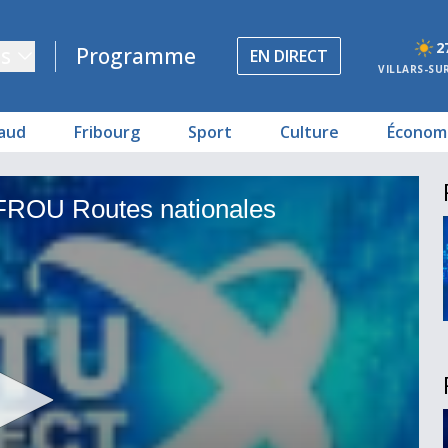
2
s
Programme
EN DIRECT
VILLARS-SU
aud
Fribourg
Sport
Culture
Économ
es
tes
es
FROU Routes nationales