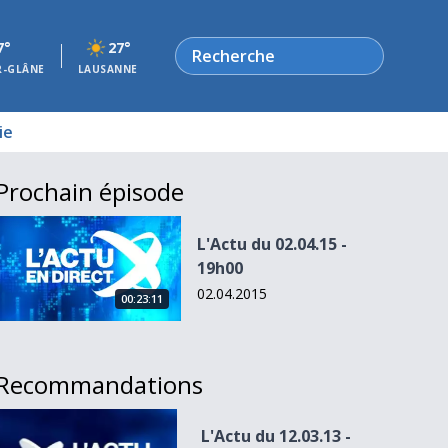
Rechercher
7°
27°
R-GLÂNE
LAUSANNE
ie
Prochain épisode
L&#039;Actu du 02.04.15 - 19h00
L'Actu du 02.04.15 -
19h00
02.04.2015
00:23:11
Recommandations
L&#039;Actu du 12.03.13 - 20h00
L'Actu du 12.03.13 -