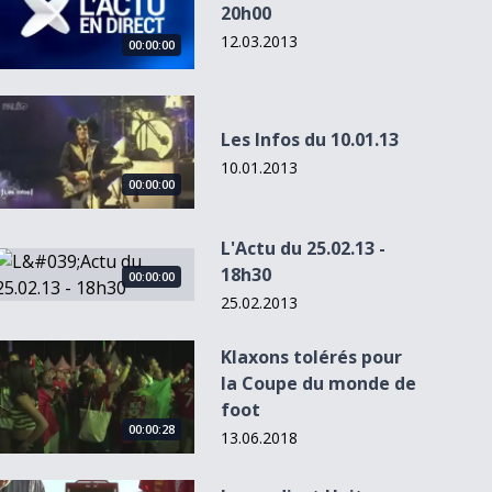
20h00
12.03.2013
00:00:00
Les Infos du 10.01.13
Les Infos du 10.01.13
10.01.2013
00:00:00
L'Actu du 25.02.13 -
L&#039;Actu du 25.02.13 - 18h30
18h30
00:00:00
25.02.2013
Klaxons tolérés pour la Coupe du monde de foot
Klaxons tolérés pour
la Coupe du monde de
foot
00:00:28
13.06.2018
Le syndicat Uniterre s&#039;oppose à l&#039;industrialisati