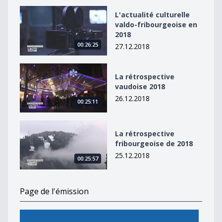
L&#039;actualité culturelle valdo-fribourgeoise en 20
L'actualité culturelle
valdo-fribourgeoise en
2018
00:26:25
27.12.2018
La rétrospective vaudoise 2018
La rétrospective
vaudoise 2018
26.12.2018
00:25:11
La rétrospective fribourgeoise de 2018
La rétrospective
fribourgeoise de 2018
25.12.2018
00:25:57
Page de l'émission