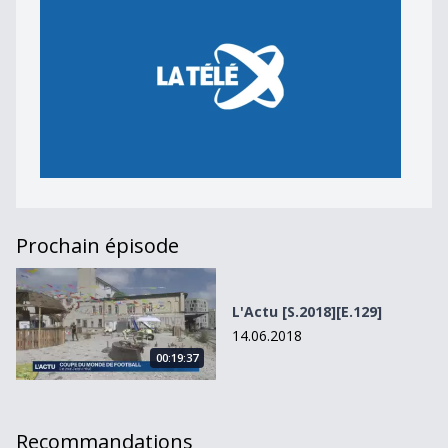
Prochain épisode
L&#039;Actu [S.2018][E.129]
L'Actu [S.2018][E.129]
14.06.2018
00:19:37
Recommandations