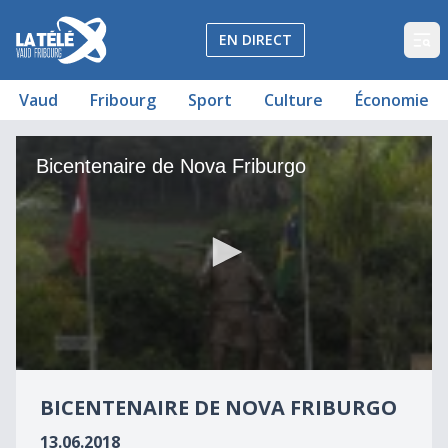
La Télé - Télévision régionale Vaud et Fribourg
EN DIRECT
Op
Vaud
Fribourg
Sport
Culture
Économie
Bicentenaire de Nova Friburgo
Bicentenaire de Nova Friburgo
0
seconds
BICENTENAIRE DE NOVA FRIBURGO
of
12
13.06.2018
minutes,