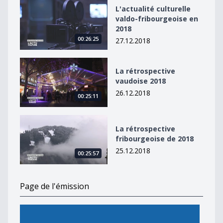
L&#039;actualité culturelle valdo-fribourgeoise en 20
L'actualité culturelle
valdo-fribourgeoise en
2018
00:26:25
27.12.2018
La rétrospective vaudoise 2018
La rétrospective
vaudoise 2018
26.12.2018
00:25:11
La rétrospective fribourgeoise de 2018
La rétrospective
fribourgeoise de 2018
25.12.2018
00:25:57
Page de l'émission