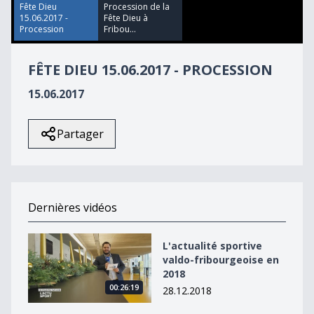
51
Fête Dieu
Procession de la
seconds
15.06.2017 -
Fête Dieu à
Procession
Fribou...
FÊTE DIEU 15.06.2017 - PROCESSION
15.06.2017
Partager
Dernières vidéos
L&#039;actualité sportive valdo-fribourgeoise en 2018
L'actualité sportive
valdo-fribourgeoise en
2018
00:26:19
28.12.2018