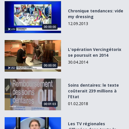
Chronique tendances: vide my dressing
Chronique tendances: vide
my dressing
12.09.2013
00:00:00
L&#039;opération Vercingétorix se poursuit en 2014
L'opération Vercingétorix
se poursuit en 2014
30.04.2014
00:00:00
Soins dentaires: le texte coûterait 239 millions à l&#039;Et
Soins dentaires: le texte
coûterait 239 millions à
l'Etat
01.02.2018
00:01:03
Les TV régionales diffusées dans toute la Suisse
Les TV régionales