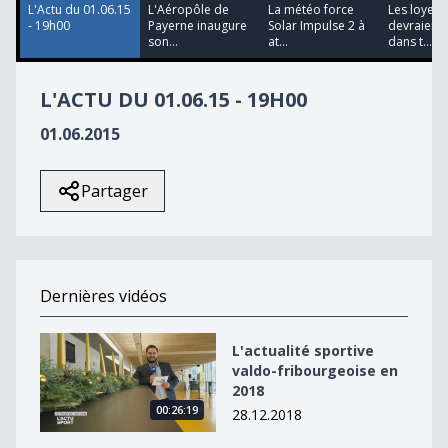
L'Actu du 01.06.15
L'Aéropôle de
La météo force
Les loyers
- 19h00
Payerne inaugure
Solar Impulse 2 à
devraient 
son...
at...
dans t...
L'ACTU DU 01.06.15 - 19H00
01.06.2015
Partager
Dernières vidéos
L&#039;actualité sportive valdo-fribourgeoise en 2018
L'actualité sportive
valdo-fribourgeoise en
2018
00:26:19
28.12.2018