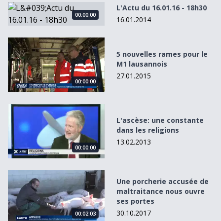
L&#039;Actu du 16.01.16 - 18h30
L'Actu du 16.01.16 - 18h30
00:00:00
16.01.2014
5 nouvelles rames pour le M1 lausannois
5 nouvelles rames pour le
M1 lausannois
27.01.2015
00:00:00
L&#039;ascèse: une constante dans les religions
L'ascèse: une constante
dans les religions
13.02.2013
00:00:00
Une porcherie accusée de maltraitance nous ouvre ses po
Une porcherie accusée de
maltraitance nous ouvre
ses portes
30.10.2017
00:02:03