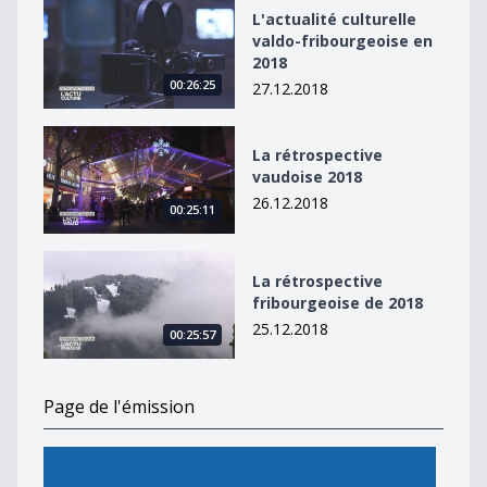
L&#039;actualité culturelle valdo-fribourgeoise en 20
L'actualité culturelle
valdo-fribourgeoise en
2018
00:26:25
27.12.2018
La rétrospective vaudoise 2018
La rétrospective
vaudoise 2018
26.12.2018
00:25:11
La rétrospective fribourgeoise de 2018
La rétrospective
fribourgeoise de 2018
25.12.2018
00:25:57
Page de l'émission