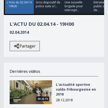
L'Actu du 02.04.14
Gros dispositif de
Une nouvelle
Entrainem
- 19h00
police suite à l...
brigade pour
public de 
intercept...
de...
L'ACTU DU 02.04.14 - 19H00
02.04.2014
Partager
Dernières vidéos
L&#039;actualité sportive valdo-fribourgeoise en 2018
L'actualité sportive
valdo-fribourgeoise en
2018
00:26:19
28.12.2018