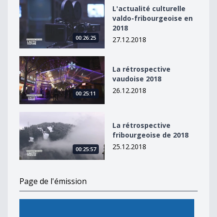
L&#039;actualité culturelle valdo-fribourgeoise en 20
L'actualité culturelle
valdo-fribourgeoise en
2018
00:26:25
27.12.2018
La rétrospective vaudoise 2018
La rétrospective
vaudoise 2018
26.12.2018
00:25:11
La rétrospective fribourgeoise de 2018
La rétrospective
fribourgeoise de 2018
25.12.2018
00:25:57
Page de l'émission