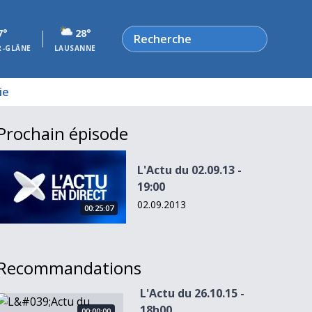
Rechercher
7°
28°
R-GLÂNE
LAUSANNE
ie
Prochain épisode
L&#039;Actu du 02.09.13 - 19:00
L'Actu du 02.09.13 -
19:00
02.09.2013
00:25:07
Recommandations
L'Actu du 26.10.15 -
L&#039;Actu du 26.10.15 - 18h00
18h00
00:00:00