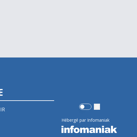
E
Use setting
IR
Hébergé par Infomaniak