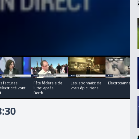
00:00:00
00:00:00
00:00:00
00:00:00
s factures
Fête fédérale de
Les japonnais: de
Electrosanne
électricité vont
lutte: après
vrais épicuriens
...
Berth...
8:30