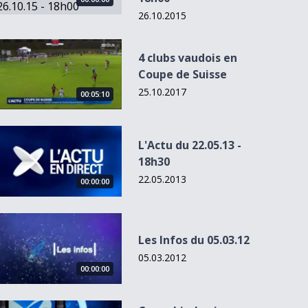
26.10.2015
4 clubs vaudois en Coupe de Suisse
4 clubs vaudois en
Coupe de Suisse
25.10.2017
00:05:10
L&#039;Actu du 22.05.13 - 18h30
L'Actu du 22.05.13 -
18h30
L'Actu du 02.09.13
22.05.2013
- 18:30
00:00:00
Les Infos du 05.03.12
Les Infos du 05.03.12
05.03.2012
00:00:00
Cannabis: les jeunes suisses mauvais élèves