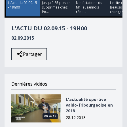
L'Actu du 02.09.15
Jusqu'à 85 postes
Neuf stations du
Le site de
- 19h00
supprimés chez
M1 lausannois
Beausobre
Po...
réno...
changer de
L'ACTU DU 02.09.15 - 19H00
02.09.2015
Partager
Dernières vidéos
L&#039;actualité sportive valdo-fribourgeoise en 2018
L'actualité sportive
valdo-fribourgeoise en
2018
00:26:19
28.12.2018