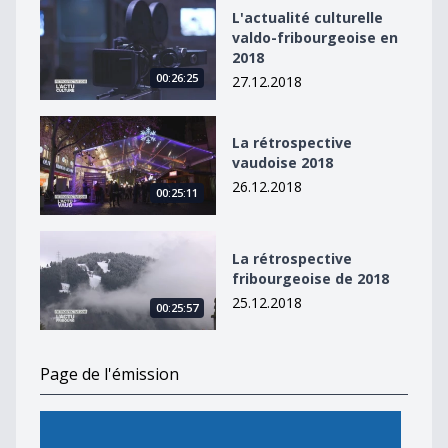
L&#039;actualité culturelle valdo-fribourgeoise en 20
L'actualité culturelle
valdo-fribourgeoise en
2018
00:26:25
27.12.2018
La rétrospective vaudoise 2018
La rétrospective
vaudoise 2018
26.12.2018
00:25:11
La rétrospective fribourgeoise de 2018
La rétrospective
fribourgeoise de 2018
25.12.2018
00:25:57
Page de l'émission