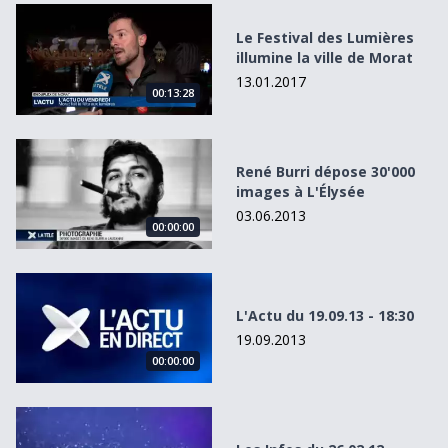
Le Festival des Lumières illumine la ville de Morat
Le Festival des Lumières
illumine la ville de Morat
13.01.2017
00:13:28
René Burri dépose 30&#039;000 images à L&#039;Élysée
René Burri dépose 30'000
images à L'Élysée
03.06.2013
00:00:00
L&#039;Actu du 19.09.13 - 18:30
L'Actu du 19.09.13 - 18:30
19.09.2013
00:00:00
Les Infos du 26.02.12