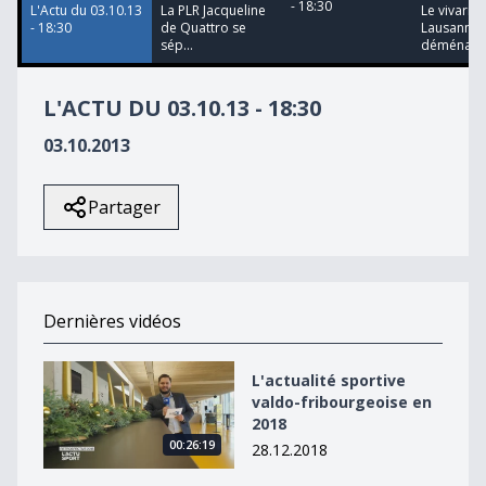
- 18:30
L'Actu du 03.10.13
La PLR Jacqueline
Le vivariu
- 18:30
de Quattro se
Lausanne
sép...
déménager
L'ACTU DU 03.10.13 - 18:30
03.10.2013
Partager
Dernières vidéos
L&#039;actualité sportive valdo-fribourgeoise en 2018
L'actualité sportive
valdo-fribourgeoise en
2018
00:26:19
28.12.2018