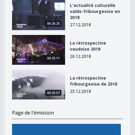
L&#039;actualité culturelle valdo-fribourgeoise en 20
L'actualité culturelle
valdo-fribourgeoise en
2018
00:26:25
27.12.2018
La rétrospective vaudoise 2018
La rétrospective
vaudoise 2018
26.12.2018
00:25:11
La rétrospective fribourgeoise de 2018
La rétrospective
fribourgeoise de 2018
25.12.2018
00:25:57
Page de l'émission