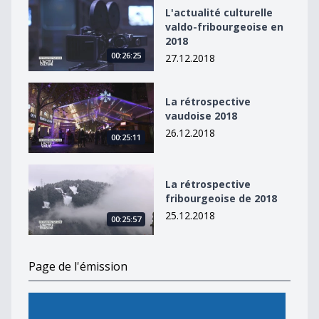
L&#039;actualité culturelle valdo-fribourgeoise en 20
L'actualité culturelle
valdo-fribourgeoise en
2018
00:26:25
27.12.2018
La rétrospective vaudoise 2018
La rétrospective
vaudoise 2018
26.12.2018
00:25:11
La rétrospective fribourgeoise de 2018
La rétrospective
fribourgeoise de 2018
25.12.2018
00:25:57
Page de l'émission