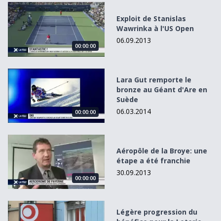
Exploit de Stanislas Wawrinka à l&#039;US Open
Exploit de Stanislas
Wawrinka à l'US Open
06.09.2013
00:00:00
Lara Gut remporte le bronze au Géant d&#039;Are en Su
Lara Gut remporte le
bronze au Géant d'Are en
Suède
06.03.2014
00:00:00
Aéropôle de la Broye: une étape a été franchie
Aéropôle de la Broye: une
étape a été franchie
30.09.2013
00:00:00
Légère progression du bénéfice pour la Loterie Romande
Légère progression du