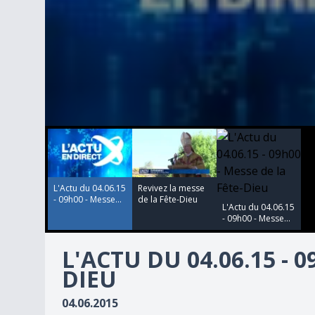
00:00:01
00:00:00
00:00:00
0
seconds
of
1
second
Volume
90%
L'Actu du 04.06.15
Revivez la messe
- 09h00 - Messe...
de la Fête-Dieu
L'Actu du 04.06.15
- 09h00 - Messe...
L'ACTU DU 04.06.15 - 0
DIEU
04.06.2015