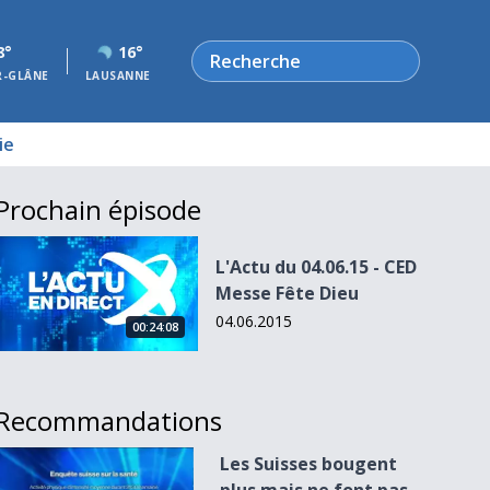
Rechercher
8°
16°
R-GLÂNE
LAUSANNE
ie
Prochain épisode
L&#039;Actu du 04.06.15 - CED Messe Fête Dieu
L'Actu du 04.06.15 - CED
Messe Fête Dieu
04.06.2015
00:24:08
Recommandations
Les Suisses bougent plus mais ne font pas plus de sport
Les Suisses bougent