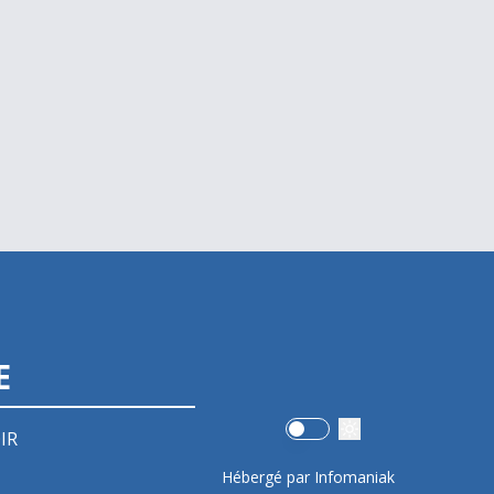
E
Use setting
IR
Hébergé par Infomaniak