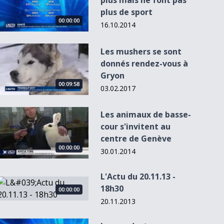
plus mais ne font pas
plus de sport
00:00:00
16.10.2014
Les mushers se sont donnés rendez-vous à Gryon
Les mushers se sont
donnés rendez-vous à
Gryon
00:09:58
03.02.2017
Les animaux de basse-cour s&#039;invitent au centre de Ge
Les animaux de basse-
cour s'invitent au
centre de Genève
00:00:00
30.01.2014
L'Actu du 20.11.13 -
L&#039;Actu du 20.11.13 - 18h30
18h30
00:00:00
20.11.2013
Les producteurs vaudois de colza sont inquiets