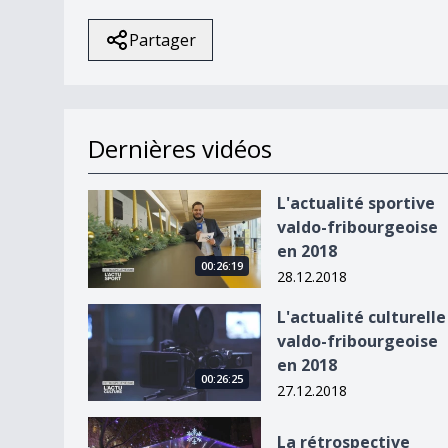
Partager
Dernières vidéos
L&#039;actualité sportive valdo-fribourgeoise 
L'actualité sportive
valdo-fribourgeoise
en 2018
00:26:19
28.12.2018
L&#039;actualité culturelle valdo-fribourgeoise
L'actualité culturelle
valdo-fribourgeoise
en 2018
00:26:25
27.12.2018
La rétrospective vaudoise 2018
La rétrospective