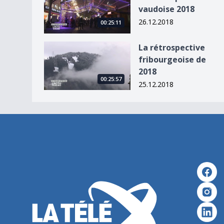
vaudoise 2018
26.12.2018
00:25:11
La rétrospective fribourgeoise de 2018
La rétrospective
fribourgeoise de
2018
00:25:57
25.12.2018