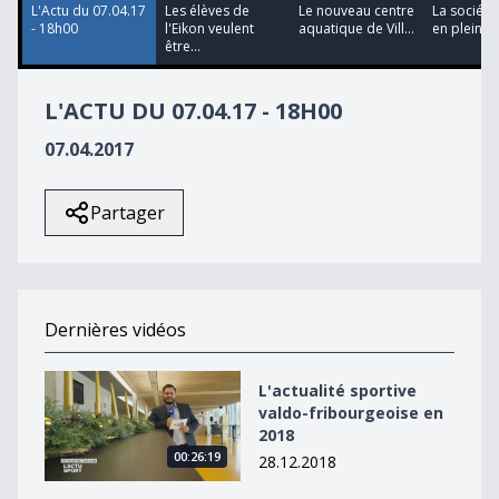
L'Actu du 07.04.17
Les élèves de
Le nouveau centre
La société
- 18h00
l'Eikon veulent
aquatique de Vill...
en pleine cr
être...
L'ACTU DU 07.04.17 - 18H00
07.04.2017
Partager
Dernières vidéos
L&#039;actualité sportive valdo-fribourgeoise en 2018
L'actualité sportive
valdo-fribourgeoise en
2018
00:26:19
28.12.2018