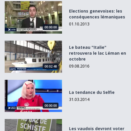
Elections genevoises: les conséquences lémaniques
Elections genevoises: les
conséquences lémaniques
01.10.2013
00:00:00
Le bateau &quot;Italie&quot; retrouvera le lac Léman en 
Le bateau "Italie"
retrouvera le lac Léman en
octobre
09.08.2016
00:02:48
La tendance du Selfie
La tendance du Selfie
31.03.2014
00:00:00
Les vaudois devront voter sur les hydrocarbures
Les vaudois devront voter