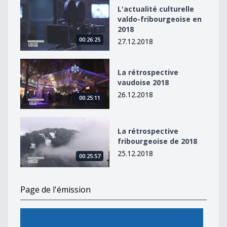
L&#039;actualité culturelle valdo-fribourgeoise en 20
L'actualité culturelle
valdo-fribourgeoise en
2018
00:26:25
27.12.2018
La rétrospective vaudoise 2018
La rétrospective
vaudoise 2018
26.12.2018
00:25:11
La rétrospective fribourgeoise de 2018
La rétrospective
fribourgeoise de 2018
25.12.2018
00:25:57
Page de l'émission