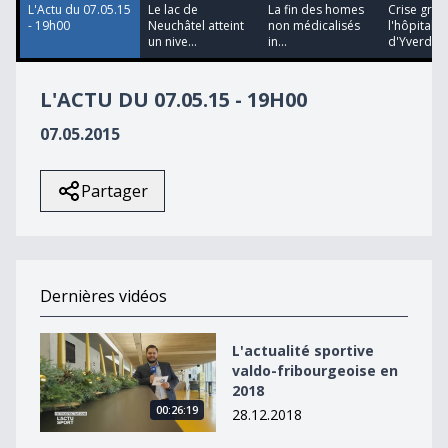
L'Actu du 07.05.15
Le lac de
La fin des homes
Crise grav
- 19h00
Neuchâtel atteint
non médicalisés
l'hôpital
un nive...
in...
d'Yverdon-l
L'ACTU DU 07.05.15 - 19H00
07.05.2015
Partager
Dernières vidéos
L&#039;actualité sportive valdo-fribourgeoise en 2018
L'actualité sportive
valdo-fribourgeoise en
2018
00:26:19
28.12.2018