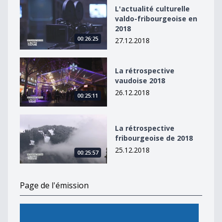
L&#039;actualité culturelle valdo-fribourgeoise en 20
L'actualité culturelle
valdo-fribourgeoise en
2018
00:26:25
27.12.2018
La rétrospective vaudoise 2018
La rétrospective
vaudoise 2018
26.12.2018
00:25:11
La rétrospective fribourgeoise de 2018
La rétrospective
fribourgeoise de 2018
25.12.2018
00:25:57
Page de l'émission