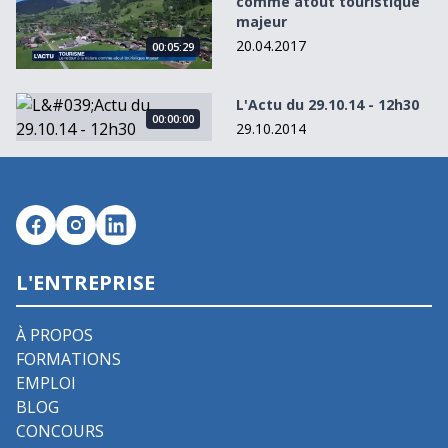
comme atout touristique
majeur
20.04.2017
00:05:29
L&#039;Actu du 29.10.14 - 12h30
L'Actu du 29.10.14 - 12h30
00:00:00
29.10.2014
L'ENTREPRISE
À PROPOS
FORMATIONS
EMPLOI
BLOG
CONCOURS