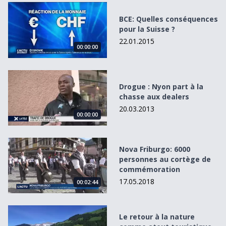
BCE: Quelles conséquences pour la Suisse ?
BCE: Quelles conséquences
pour la Suisse ?
22.01.2015
00:00:00
Drogue : Nyon part à la chasse aux dealers
Drogue : Nyon part à la
chasse aux dealers
20.03.2013
00:00:00
Nova Friburgo: 6000 personnes au cortège de commémor
Nova Friburgo: 6000
personnes au cortège de
commémoration
17.05.2018
00:02:44
Le retour à la nature comme atout touristique majeur
Le retour à la nature