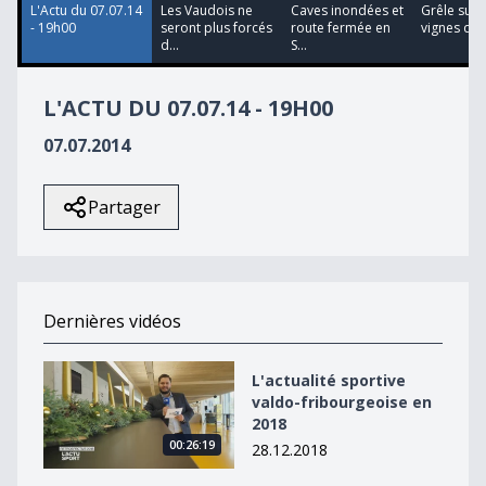
L'Actu du 07.07.14
Les Vaudois ne
Caves inondées et
Grêle sur 
- 19h00
seront plus forcés
route fermée en
vignes du 
d...
S...
L'ACTU DU 07.07.14 - 19H00
07.07.2014
Partager
Dernières vidéos
L&#039;actualité sportive valdo-fribourgeoise en 2018
L'actualité sportive
valdo-fribourgeoise en
2018
00:26:19
28.12.2018