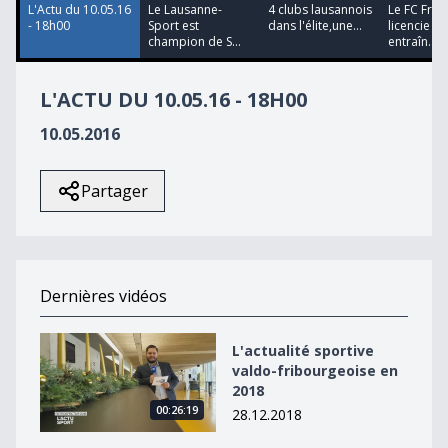
L'Actu du 10.05.16
Le Lausanne-
4 clubs lausannois
Le FC Frib
- 18h00
Sport est
dans l'élite,une...
licencie s
champion de S...
entraîn...
L'ACTU DU 10.05.16 - 18H00
10.05.2016
Partager
Dernières vidéos
L&#039;actualité sportive valdo-fribourgeoise en 2018
L'actualité sportive
valdo-fribourgeoise en
2018
00:26:19
28.12.2018