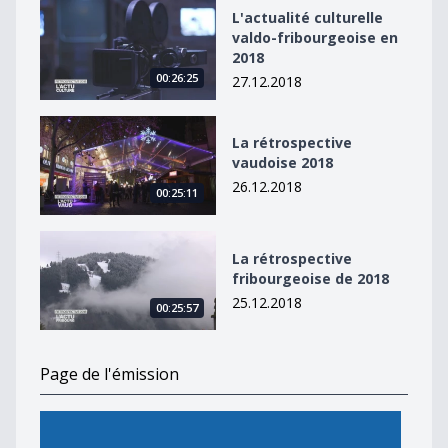
L&#039;actualité culturelle valdo-fribourgeoise en 20
L'actualité culturelle
valdo-fribourgeoise en
2018
00:26:25
27.12.2018
La rétrospective vaudoise 2018
La rétrospective
vaudoise 2018
26.12.2018
00:25:11
La rétrospective fribourgeoise de 2018
La rétrospective
fribourgeoise de 2018
25.12.2018
00:25:57
Page de l'émission