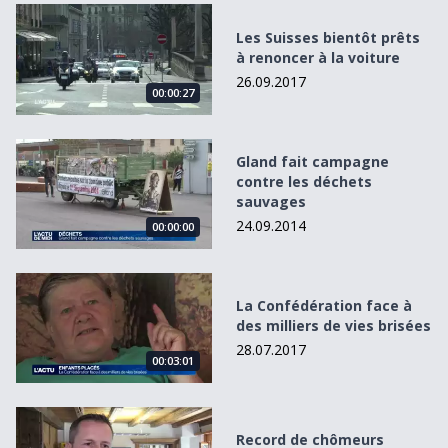
Les Suisses bientôt prêts à renoncer à la voiture
Les Suisses bientôt prêts
à renoncer à la voiture
26.09.2017
00:00:27
Gland fait campagne contre les déchets sauvages
Gland fait campagne
contre les déchets
sauvages
24.09.2014
00:00:00
La Confédération face à des milliers de vies brisées
La Confédération face à
des milliers de vies brisées
28.07.2017
00:03:01
Record de chômeurs fribourgeois en 2015
Record de chômeurs