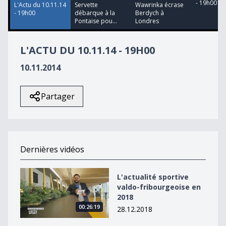
- 19h00
L'Actu du 10.11.14
Servette
Wawrinka écrase
- 19h00
débarque à la
Berdych à
Pontaise pou...
Londres
L'ACTU DU 10.11.14 - 19H00
10.11.2014
Partager
Dernières vidéos
L&#039;actualité sportive valdo-fribourgeoise en 2018
L'actualité sportive
valdo-fribourgeoise en
2018
00:26:19
28.12.2018