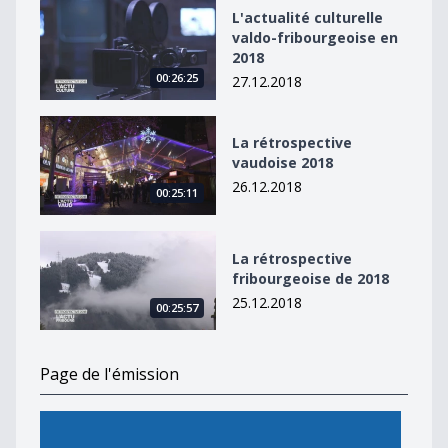
L&#039;actualité culturelle valdo-fribourgeoise en 20
L'actualité culturelle
valdo-fribourgeoise en
2018
00:26:25
27.12.2018
La rétrospective vaudoise 2018
La rétrospective
vaudoise 2018
26.12.2018
00:25:11
La rétrospective fribourgeoise de 2018
La rétrospective
fribourgeoise de 2018
25.12.2018
00:25:57
Page de l'émission