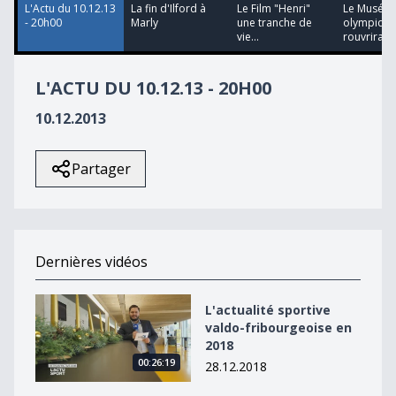
L'Actu du 10.12.13
La fin d'Ilford à
Le Film "Henri"
Le Musée
- 20h00
Marly
une tranche de
olympiqu
vie...
rouvrira enf
L'ACTU DU 10.12.13 - 20H00
10.12.2013
Partager
Dernières vidéos
L&#039;actualité sportive valdo-fribourgeoise en 2018
L'actualité sportive
valdo-fribourgeoise en
2018
00:26:19
28.12.2018