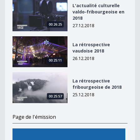
L&#039;actualité culturelle valdo-fribourgeoise en 20
L'actualité culturelle
valdo-fribourgeoise en
2018
00:26:25
27.12.2018
La rétrospective vaudoise 2018
La rétrospective
vaudoise 2018
26.12.2018
00:25:11
La rétrospective fribourgeoise de 2018
La rétrospective
fribourgeoise de 2018
25.12.2018
00:25:57
Page de l'émission