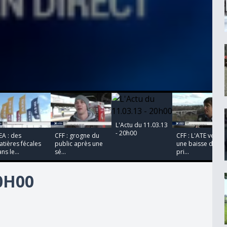
00:00:00
00:00:00
00:00:00
00:00:00
L'Actu du 11.03.13
- 20h00
EA : des
CFF : grogne du
CFF : L'ATE veut
tières fécales
public après une
une baisse des
ns le...
sé...
pri...
20H00