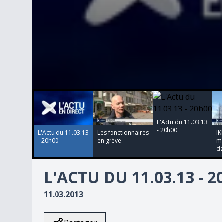
00:00:00
00:00:00
00:00:00
00:00:00
0
seconds
of
0
L'Actu du 11.03.13
seconds
Volume
- 20h00
90%
L'Actu du 11.03.13
Les fonctionnaires
IK
- 20h00
en grève
ma
da
L'ACTU DU 11.03.13 - 
11.03.2013