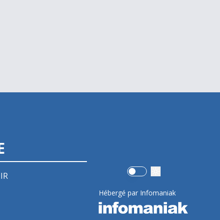
E
Use setting
IR
Hébergé par Infomaniak