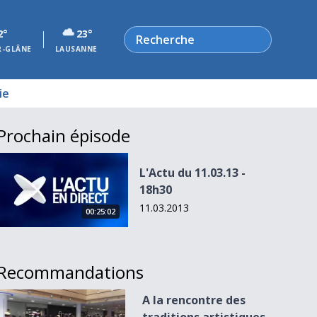
Rechercher
2°
23°
R-GLÂNE
LAUSANNE
ie
Prochain épisode
L&#039;Actu du 11.03.13 - 18h30
L'Actu du 11.03.13 -
18h30
11.03.2013
00:25:02
Recommandations
A la rencontre des traditions artistiques du Tibet
A la rencontre des