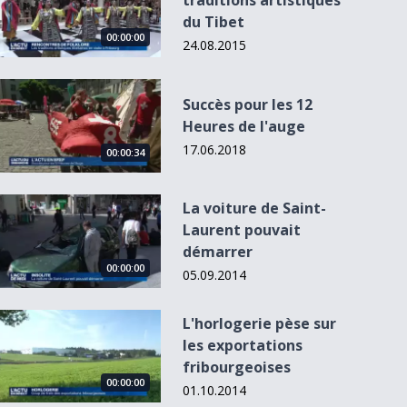
traditions artistiques
du Tibet
00:00:00
24.08.2015
Succès pour les 12 Heures de l&#039;auge
Succès pour les 12
Heures de l'auge
17.06.2018
00:00:00
00:00:00
00:00:34
La voiture de Saint-Laurent pouvait démarrer
La voiture de Saint-
L'Actu du 11.03.13
Laurent pouvait
- 20h00
Charge sur Keller :
Nouveau record
démarrer
une suite jurid...
pour l'export
00:00:00
fribou...
05.09.2014
L&#039;horlogerie pèse sur les exportations fribourgeoises
L'horlogerie pèse sur
les exportations
fribourgeoises
00:00:00
01.10.2014