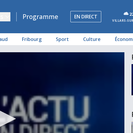
2
s
Programme
EN DIRECT
VILLARS-SU
aud
Fribourg
Sport
Culture
Économ