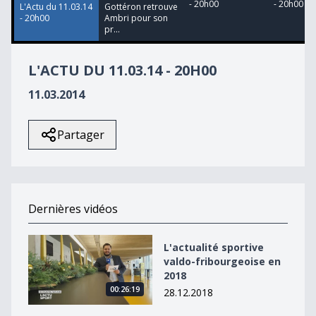
- 20h00
- 20h00
L'Actu du 11.03.14
Gottéron retrouve
- 20h00
Ambri pour son
pr...
L'ACTU DU 11.03.14 - 20H00
11.03.2014
Partager
Dernières vidéos
L&#039;actualité sportive valdo-fribourgeoise en 2018
L'actualité sportive
valdo-fribourgeoise en
2018
00:26:19
28.12.2018