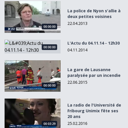
La police de Nyon s&#039;allie à deux petites voisines
La police de Nyon s'allie à
deux petites voisines
22.04.2013
00:00:00
L&#039;Actu du 04.11.14 - 12h30
L'Actu du 04.11.14 - 12h30
00:00:00
04.11.2014
La gare de Lausanne paralysée par un incendie
La gare de Lausanne
paralysée par un incendie
22.06.2015
00:00:00
La radio de l&#039;Université de Fribourg Unimix fête ses
La radio de l'Université de
Fribourg Unimix fête ses
20 ans
25.02.2016
00:03:29