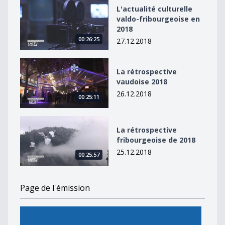
L&#039;actualité culturelle valdo-fribourgeoise en 20
L'actualité culturelle
valdo-fribourgeoise en
2018
00:26:25
27.12.2018
La rétrospective vaudoise 2018
La rétrospective
vaudoise 2018
26.12.2018
00:25:11
La rétrospective fribourgeoise de 2018
La rétrospective
fribourgeoise de 2018
25.12.2018
00:25:57
Page de l'émission