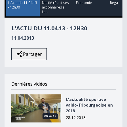
L'Actu du 11.04.13
Nestlé réunit ses
Economie
Rega
- 12h30
actionnaires a
La...
L'ACTU DU 11.04.13 - 12H30
11.04.2013
Partager
Dernières vidéos
L&#039;actualité sportive valdo-fribourgeoise en 2018
L'actualité sportive
valdo-fribourgeoise en
2018
00:26:19
28.12.2018