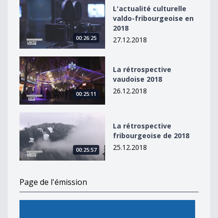
L&#039;actualité culturelle valdo-fribourgeoise en 20
L'actualité culturelle
valdo-fribourgeoise en
2018
00:26:25
27.12.2018
La rétrospective vaudoise 2018
La rétrospective
vaudoise 2018
26.12.2018
00:25:11
La rétrospective fribourgeoise de 2018
La rétrospective
fribourgeoise de 2018
25.12.2018
00:25:57
Page de l'émission