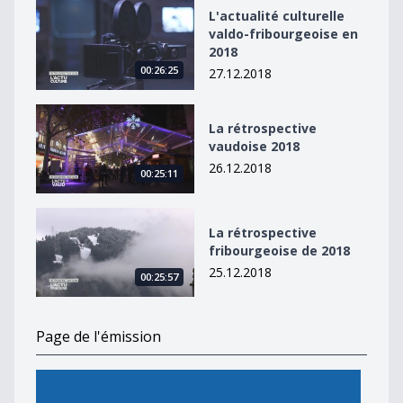
L&#039;actualité culturelle valdo-fribourgeoise en 20
L'actualité culturelle
valdo-fribourgeoise en
2018
00:26:25
27.12.2018
La rétrospective vaudoise 2018
La rétrospective
vaudoise 2018
26.12.2018
00:25:11
La rétrospective fribourgeoise de 2018
La rétrospective
fribourgeoise de 2018
25.12.2018
00:25:57
Page de l'émission