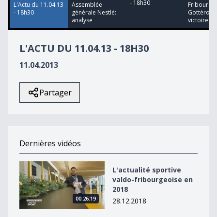
- 18h30
L'Actu du 11.04.13
Assemblée
Fribourg
- 18h30
générale Nestlé:
Gottéron:
analyse
victoire po
L'ACTU DU 11.04.13 - 18H30
11.04.2013
Partager
Dernières vidéos
L&#039;actualité sportive valdo-fribourgeoise en 2018
L'actualité sportive
valdo-fribourgeoise en
2018
00:26:19
28.12.2018