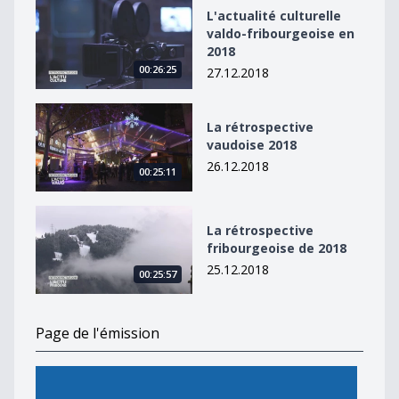
L&#039;actualité culturelle valdo-fribourgeoise en 20
L'actualité culturelle
valdo-fribourgeoise en
2018
00:26:25
27.12.2018
La rétrospective vaudoise 2018
La rétrospective
vaudoise 2018
26.12.2018
00:25:11
La rétrospective fribourgeoise de 2018
La rétrospective
fribourgeoise de 2018
25.12.2018
00:25:57
Page de l'émission