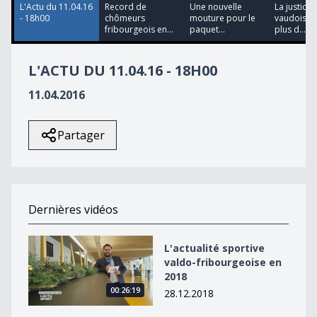
L'Actu du 11.04.16
Record de
Une nouvelle
La justice
- 18h00
chômeurs
mouture pour le
vaudoise a
fribourgeois en...
paquet...
plus d...
L'ACTU DU 11.04.16 - 18H00
11.04.2016
Partager
Dernières vidéos
L&#039;actualité sportive valdo-fribourgeoise en 2018
L'actualité sportive
valdo-fribourgeoise en
2018
00:26:19
28.12.2018