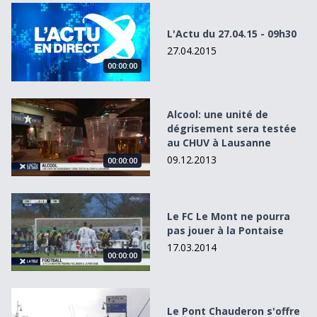
L&#039;Actu du 27.04.15 - 09h30
L'Actu du 27.04.15 - 09h30
27.04.2015
00:00:00
Alcool: une unité de dégrisement sera testée au CHUV à 
Alcool: une unité de
dégrisement sera testée
au CHUV à Lausanne
09.12.2013
00:00:00
Le FC Le Mont ne pourra pas jouer à la Pontaise
Le FC Le Mont ne pourra
pas jouer à la Pontaise
17.03.2014
00:00:00
Le Pont Chauderon s&#039;offre une cure de jeunesse
Le Pont Chauderon s'offre