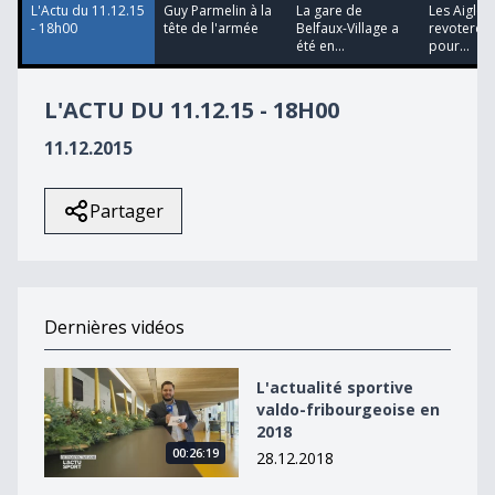
L'Actu du 11.12.15
Guy Parmelin à la
La gare de
Les Aiglon
- 18h00
tête de l'armée
Belfaux-Village a
revoteron
été en...
pour...
L'ACTU DU 11.12.15 - 18H00
11.12.2015
Partager
Dernières vidéos
L&#039;actualité sportive valdo-fribourgeoise en 2018
L'actualité sportive
valdo-fribourgeoise en
2018
00:26:19
28.12.2018