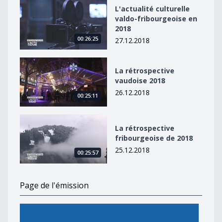
L&#039;actualité culturelle valdo-fribourgeoise en 20
L'actualité culturelle
valdo-fribourgeoise en
2018
00:26:25
27.12.2018
La rétrospective vaudoise 2018
La rétrospective
vaudoise 2018
26.12.2018
00:25:11
La rétrospective fribourgeoise de 2018
La rétrospective
fribourgeoise de 2018
25.12.2018
00:25:57
Page de l'émission