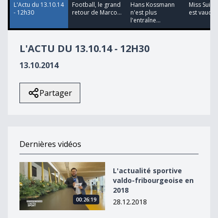
L'Actu du 13.10.14
Football, le grand
Hans Kossmann
Miss Suiss
- 12h30
retour de Marco...
n'est plus
est vaudoi
l'entraîne...
L'ACTU DU 13.10.14 - 12H30
13.10.2014
Partager
Dernières vidéos
L&#039;actualité sportive valdo-fribourgeoise en 2018
L'actualité sportive
valdo-fribourgeoise en
2018
00:26:19
28.12.2018