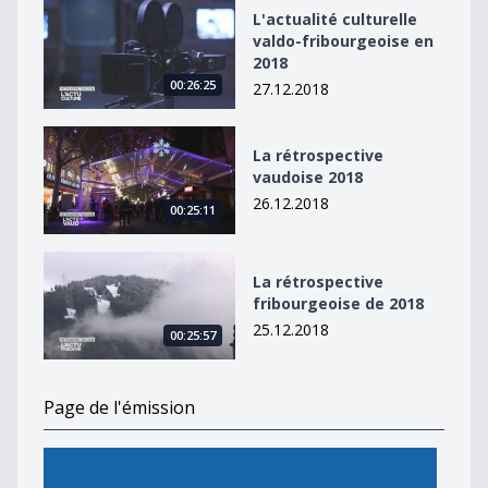
L&#039;actualité culturelle valdo-fribourgeoise en 20
L'actualité culturelle
valdo-fribourgeoise en
2018
00:26:25
27.12.2018
La rétrospective vaudoise 2018
La rétrospective
vaudoise 2018
26.12.2018
00:25:11
La rétrospective fribourgeoise de 2018
La rétrospective
fribourgeoise de 2018
25.12.2018
00:25:57
Page de l'émission