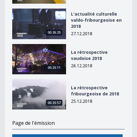
L&#039;actualité culturelle valdo-fribourgeoise en 20
L'actualité culturelle
valdo-fribourgeoise en
2018
00:26:25
27.12.2018
La rétrospective vaudoise 2018
La rétrospective
vaudoise 2018
26.12.2018
00:25:11
La rétrospective fribourgeoise de 2018
La rétrospective
fribourgeoise de 2018
25.12.2018
00:25:57
Page de l'émission