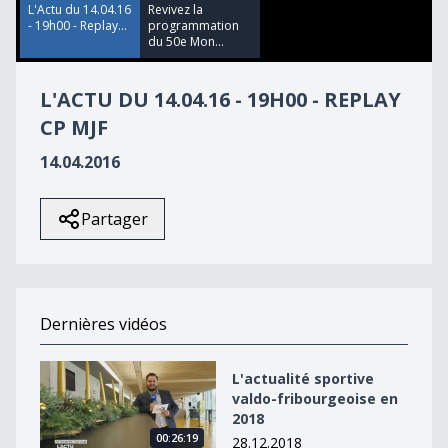
59
L'Actu du 14.04.16
Revivez la
seconds
- 19h00 - Replay...
programmation
du 50e Mon...
L'ACTU DU 14.04.16 - 19H00 - REPLAY
CP MJF
14.04.2016
Partager
Dernières vidéos
L&#039;actualité sportive valdo-fribourgeoise en 2018
L'actualité sportive
valdo-fribourgeoise en
2018
00:26:19
28.12.2018