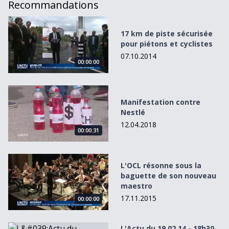
Recommandations
17 km de piste sécurisée pour piétons et cyclistes
17 km de piste sécurisée
pour piétons et cyclistes
07.10.2014
00:00:00
Manifestation contre Nestlé
Manifestation contre
Nestlé
12.04.2018
00:00:31
L&#039;OCL résonne sous la baguette de son nouveau m
L'OCL résonne sous la
baguette de son nouveau
maestro
17.11.2015
00:00:00
L&#039;Actu du 19.02.14 - 18h30
L'Actu du 19.02.14 - 18h30