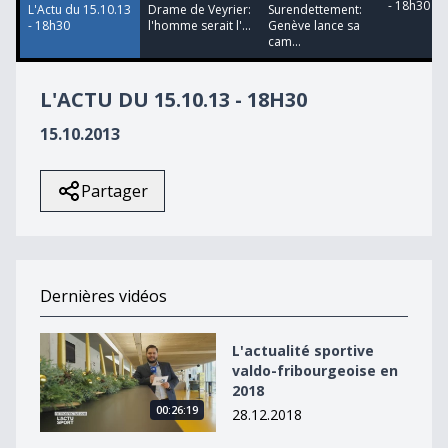
- 18h30
L'Actu du 15.10.13
Drame de Veyrier:
Surendettement:
- 18h30
l'homme serait l'...
Genève lance sa
cam...
L'ACTU DU 15.10.13 - 18H30
15.10.2013
Partager
Dernières vidéos
L&#039;actualité sportive valdo-fribourgeoise en 2018
L'actualité sportive
valdo-fribourgeoise en
2018
00:26:19
28.12.2018