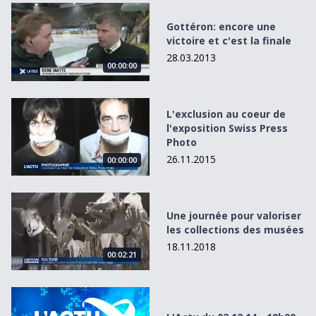
Gottéron: encore une victoire et c&#039;est la finale
Gottéron: encore une
victoire et c'est la finale
28.03.2013
00:00:00
L&#039;exclusion au coeur de l&#039;exposition Swiss P
L'exclusion au coeur de
l'exposition Swiss Press
Photo
26.11.2015
00:00:00
Une journée pour valoriser les collections des musées
Une journée pour valoriser
les collections des musées
18.11.2018
00:02:21
L&#039;Actu du 02.12.14 - 19h00