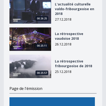
L&#039;actualité culturelle valdo-fribourgeoise en 20
L'actualité culturelle
valdo-fribourgeoise en
2018
00:26:25
27.12.2018
La rétrospective vaudoise 2018
La rétrospective
vaudoise 2018
26.12.2018
00:25:11
La rétrospective fribourgeoise de 2018
La rétrospective
fribourgeoise de 2018
25.12.2018
00:25:57
Page de l'émission