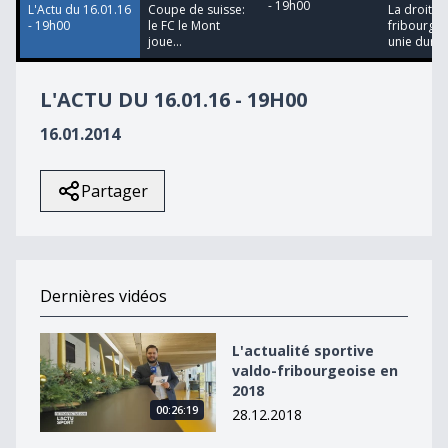
- 19h00
L'Actu du 16.01.16
Coupe de suisse:
La droite
- 19h00
le FC le Mont
fribourgeo
joue...
unie durabl
L'ACTU DU 16.01.16 - 19H00
16.01.2014
Partager
Dernières vidéos
L&#039;actualité sportive valdo-fribourgeoise en 2018
L'actualité sportive
valdo-fribourgeoise en
2018
00:26:19
28.12.2018