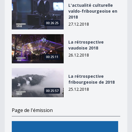
L&#039;actualité culturelle valdo-fribourgeoise en 20
L'actualité culturelle
valdo-fribourgeoise en
2018
00:26:25
27.12.2018
La rétrospective vaudoise 2018
La rétrospective
vaudoise 2018
26.12.2018
00:25:11
La rétrospective fribourgeoise de 2018
La rétrospective
fribourgeoise de 2018
25.12.2018
00:25:57
Page de l'émission