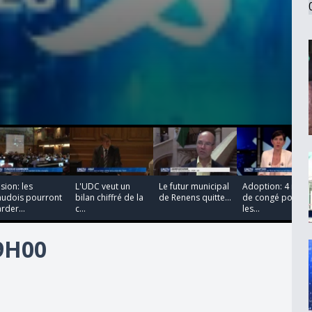
00:00:00
00:00:00
00:00:00
00:00:00
sion: les
L'UDC veut un
Le futur municipal
Adoption: 4 mois
audois pourront
bilan chiffré de la
de Renens quitte...
de congé pour
rder...
c...
les...
19H00