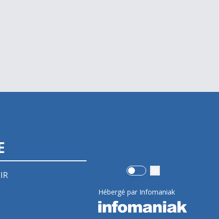
E
Use setting
IR
Hébergé par Infomaniak