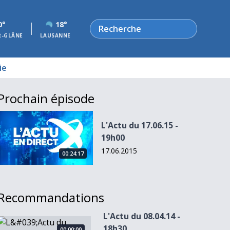
Rechercher
0°
18°
R-GLÂNE
LAUSANNE
ie
Prochain épisode
L&#039;Actu du 17.06.15 - 19h00
L'Actu du 17.06.15 -
19h00
17.06.2015
00:24:17
Recommandations
L'Actu du 08.04.14 -
L&#039;Actu du 08.04.14 - 18h30
18h30
00:00:00