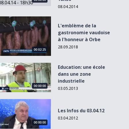
08.04.2014
L&#039;emblème de la gastronomie vaudoise à l&#039;hon
L'emblème de la
gastronomie vaudoise
à l'honneur à Orbe
28.09.2018
00:00:00
00:00:00
00:00:00
00
00:02:25
Education: une école dans une zone industrielle
Education: une école
dans une zone
Montreux perd
Fribourg: fini la
Les cambrioleurs
Comment
industrielle
70'000m2 de
circulation à l'a...
ne prennent pas
accueillir p
00:00:00
zone à bâ...
de...
400 athl...
03.05.2013
Les Infos du 03.04.12
Les Infos du 03.04.12
03.04.2012
00:00:00