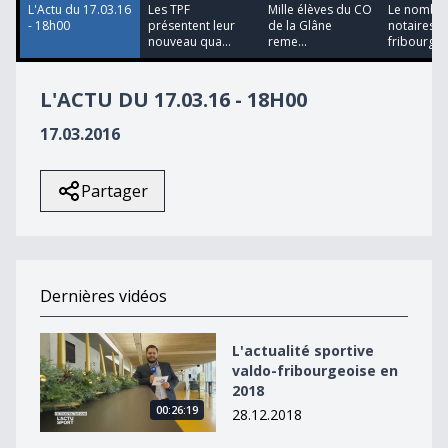
L'Actu du 17.03.16
Les TPF
Mille élèves du CO
Le nombre
- 18h00
présentent leur
de la Glâne
notaires
nouveau qua...
reme...
fribourgeoi
L'ACTU DU 17.03.16 - 18H00
17.03.2016
Partager
Dernières vidéos
L&#039;actualité sportive valdo-fribourgeoise en 2018
L'actualité sportive
valdo-fribourgeoise en
2018
00:26:19
28.12.2018