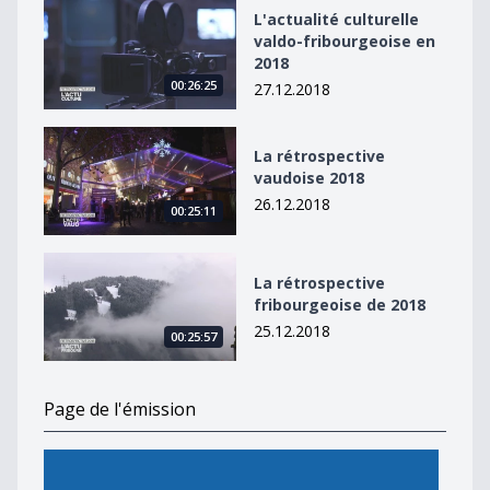
L&#039;actualité culturelle valdo-fribourgeoise en 20
L'actualité culturelle
valdo-fribourgeoise en
2018
00:26:25
27.12.2018
La rétrospective vaudoise 2018
La rétrospective
vaudoise 2018
26.12.2018
00:25:11
La rétrospective fribourgeoise de 2018
La rétrospective
fribourgeoise de 2018
25.12.2018
00:25:57
Page de l'émission