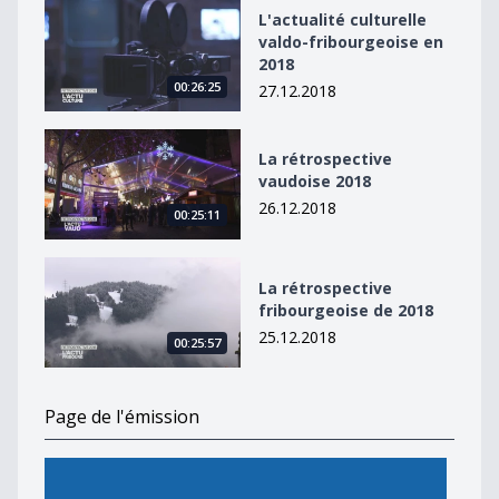
L&#039;actualité culturelle valdo-fribourgeoise en 20
L'actualité culturelle
valdo-fribourgeoise en
2018
00:26:25
27.12.2018
La rétrospective vaudoise 2018
La rétrospective
vaudoise 2018
26.12.2018
00:25:11
La rétrospective fribourgeoise de 2018
La rétrospective
fribourgeoise de 2018
25.12.2018
00:25:57
Page de l'émission