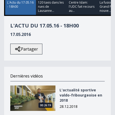
L'Actu du 17.05.16
120 taxis dans les
Centre Islam:
La fusion 
- 18h00
rues de
l'UDC fait recours
Grand Fri
Lausanne...
au...
nouve...
L'ACTU DU 17.05.16 - 18H00
17.05.2016
Partager
Dernières vidéos
L&#039;actualité sportive valdo-fribourgeoise en 2018
L'actualité sportive
valdo-fribourgeoise en
2018
00:26:19
28.12.2018