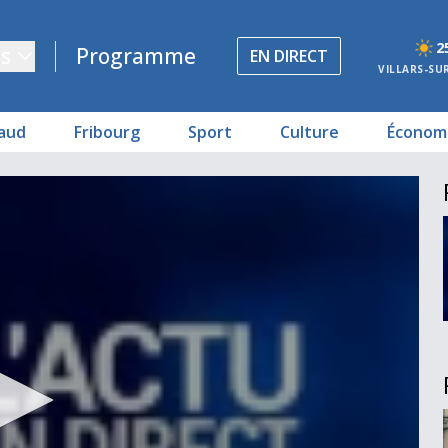
2
s
Programme
EN DIRECT
VILLARS-SU
aud
Fribourg
Sport
Culture
Économ