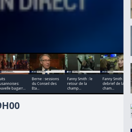
00:00:00
00:00:00
00:00:00
00:00:00
its
Berne : sessions
Fanny Smith : le
Fanny Smith : le
usannoises:
du Conseil des
retour de la
debrief de la
uvelle bagarr...
Eta...
champ...
cham...
19H00