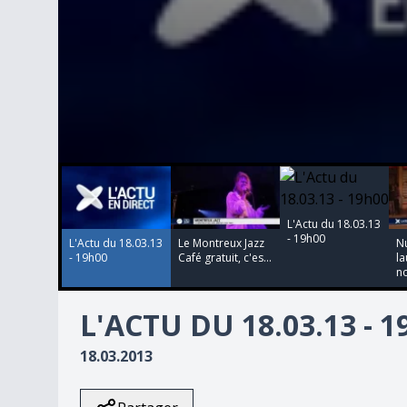
00:00:00
00:00:00
00:00:00
00:00:00
0
seconds
of
0
L'Actu du 18.03.13
seconds
Volume
- 19h00
90%
L'Actu du 18.03.13
Le Montreux Jazz
Nu
- 19h00
Café gratuit, c'es...
la
no
L'ACTU DU 18.03.13 - 
18.03.2013