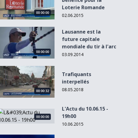
bénéfice pour la
Loterie Romande
00:00:00
02.06.2015
Lausanne est la future capitale mondiale du tir à l&#039;arc
Lausanne est la
future capitale
mondiale du tir à l'arc
00:00:00
00:00:00
00:00:00
00:00:00
03.09.2014
Trafiquants interpellés
Trafiquants
L'Actu du 1
interpellés
- 19h00
Hockey sur glace :
Planet Solar:
L'Actu des écrans
les clubs se ren...
lancement d'une
08.05.2018
00:00:32
nouve...
L'Actu du 10.06.15 -
L&#039;Actu du 10.06.15 - 19h00
19h00
00:00:00
10.06.2015
L&#039;Actu du 04.11.13 - 19h00