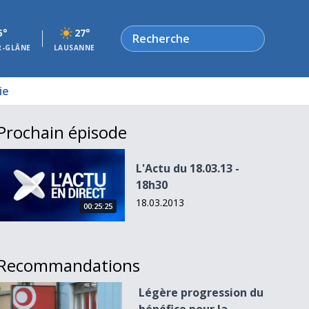
Rechercher
5°
27°
R-GLÂNE
LAUSANNE
ie
Prochain épisode
L&#039;Actu du 18.03.13 - 18h30
L'Actu du 18.03.13 -
18h30
18.03.2013
00:25:25
Recommandations
Légère progression du bénéfice pour la Loterie Romande
Légère progression du