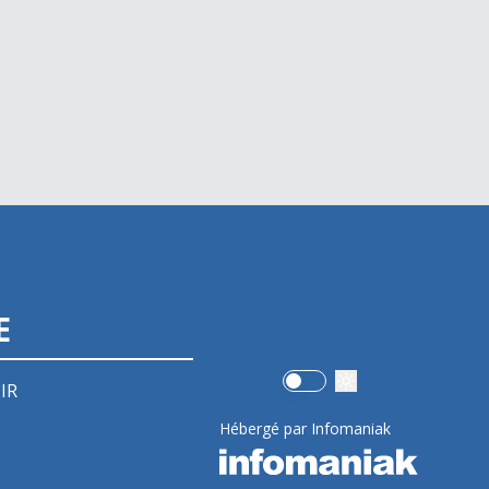
E
Use setting
IR
Hébergé par Infomaniak