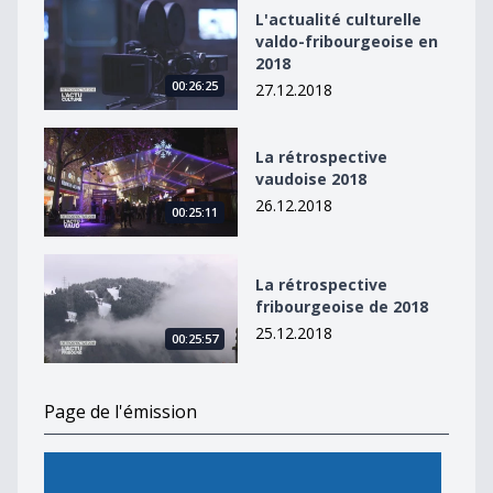
L&#039;actualité culturelle valdo-fribourgeoise en 20
L'actualité culturelle
valdo-fribourgeoise en
2018
00:26:25
27.12.2018
La rétrospective vaudoise 2018
La rétrospective
vaudoise 2018
26.12.2018
00:25:11
La rétrospective fribourgeoise de 2018
La rétrospective
fribourgeoise de 2018
25.12.2018
00:25:57
Page de l'émission