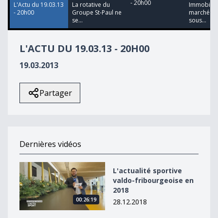
- 20h00
L'Actu du 19.03.13
La rotative du
Immobilier
- 20h00
Groupe St-Paul ne
marché to
se...
sous...
L'ACTU DU 19.03.13 - 20H00
19.03.2013
Partager
Dernières vidéos
L&#039;actualité sportive valdo-fribourgeoise en 2018
L'actualité sportive
valdo-fribourgeoise en
2018
00:26:19
28.12.2018