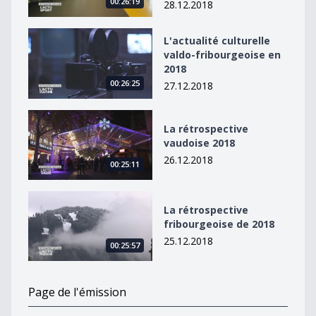
00:26:19
28.12.2018
L&#039;actualité culturelle valdo-fribourgeoise en 20
L'actualité culturelle
valdo-fribourgeoise en
2018
00:26:25
27.12.2018
La rétrospective vaudoise 2018
La rétrospective
vaudoise 2018
26.12.2018
00:25:11
La rétrospective fribourgeoise de 2018
La rétrospective
fribourgeoise de 2018
25.12.2018
00:25:57
Page de l'émission