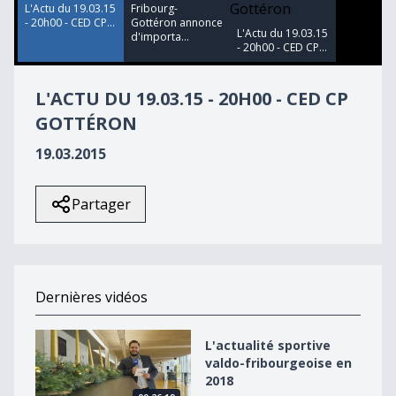
L'Actu du 19.03.15
Fribourg-
- 20h00 - CED CP...
Gottéron annonce
L'Actu du 19.03.15
d'importa...
- 20h00 - CED CP...
L'ACTU DU 19.03.15 - 20H00 - CED CP
GOTTÉRON
19.03.2015
Partager
Dernières vidéos
L&#039;actualité sportive valdo-fribourgeoise en 2018
L'actualité sportive
valdo-fribourgeoise en
2018