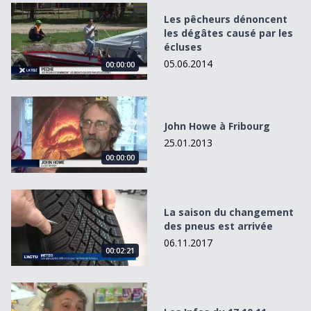
Les pêcheurs dénoncent les dégâtes causé par les écluse
Les pêcheurs dénoncent
les dégâtes causé par les
écluses
05.06.2014
00:00:00
John Howe à Fribourg
John Howe à Fribourg
25.01.2013
00:00:00
La saison du changement des pneus est arrivée
La saison du changement
des pneus est arrivée
06.11.2017
00:02:21
Les Infos du 17.10.11