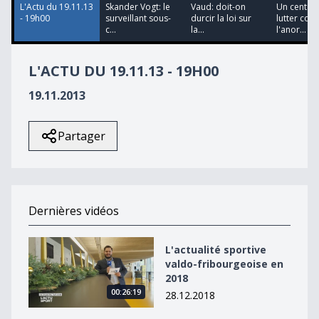
L'Actu du 19.11.13
Skander Vogt: le
Vaud: doit-on
Un centre
- 19h00
surveillant sous-
durcir la loi sur
lutter cont
c...
la...
l'anor...
L'ACTU DU 19.11.13 - 19H00
19.11.2013
Partager
Dernières vidéos
L&#039;actualité sportive valdo-fribourgeoise en 2018
L'actualité sportive
valdo-fribourgeoise en
2018
00:26:19
28.12.2018