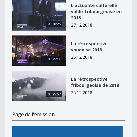
L&#039;actualité culturelle valdo-fribourgeoise en 20
L'actualité culturelle
valdo-fribourgeoise en
2018
00:26:25
27.12.2018
La rétrospective vaudoise 2018
La rétrospective
vaudoise 2018
26.12.2018
00:25:11
La rétrospective fribourgeoise de 2018
La rétrospective
fribourgeoise de 2018
25.12.2018
00:25:57
Page de l'émission