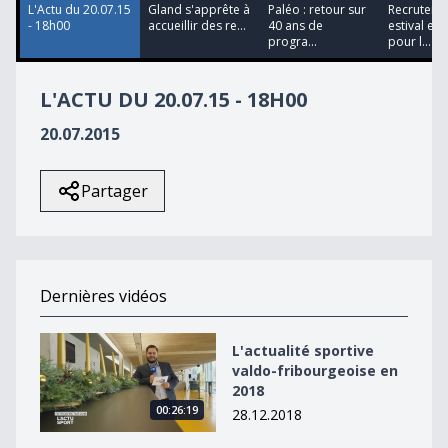
L'Actu du 20.07.15
Gland s'apprête à
Paléo : retour sur
Recruteme
- 18h00
accueillir des re...
40 ans de
estival eff
progra...
pour l...
L'ACTU DU 20.07.15 - 18H00
20.07.2015
Partager
Dernières vidéos
L&#039;actualité sportive valdo-fribourgeoise en 2018
L'actualité sportive
valdo-fribourgeoise en
2018
00:26:19
28.12.2018