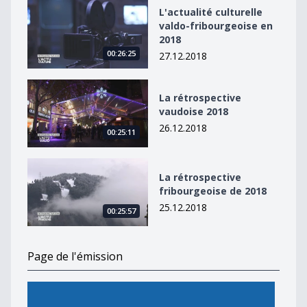
L&#039;actualité culturelle valdo-fribourgeoise en 20
L'actualité culturelle
valdo-fribourgeoise en
2018
00:26:25
27.12.2018
La rétrospective vaudoise 2018
La rétrospective
vaudoise 2018
26.12.2018
00:25:11
La rétrospective fribourgeoise de 2018
La rétrospective
fribourgeoise de 2018
25.12.2018
00:25:57
Page de l'émission