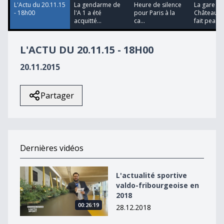
L'Actu du 20.11.15
La gendarme de
Heure de silence
La gare de
- 18h00
l'A 1 a été
pour Paris à la
Château d
acquitté...
ca...
fait pea...
L'ACTU DU 20.11.15 - 18H00
20.11.2015
Partager
Dernières vidéos
L&#039;actualité sportive valdo-fribourgeoise en 2018
L'actualité sportive
valdo-fribourgeoise en
2018
00:26:19
28.12.2018