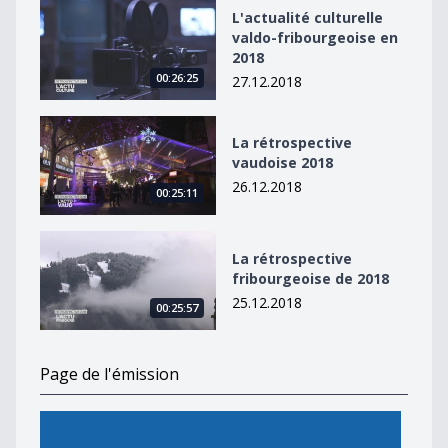
L&#039;actualité culturelle valdo-fribourgeoise en 20
L'actualité culturelle
valdo-fribourgeoise en
2018
00:26:25
27.12.2018
La rétrospective vaudoise 2018
La rétrospective
vaudoise 2018
26.12.2018
00:25:11
La rétrospective fribourgeoise de 2018
La rétrospective
fribourgeoise de 2018
25.12.2018
00:25:57
Page de l'émission