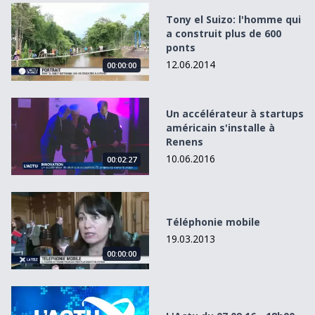
Tony el Suizo: l&#039;homme qui a construit plus de 600 
Tony el Suizo: l'homme qui
a construit plus de 600
ponts
12.06.2014
00:00:00
Un accélérateur à startups américain s&#039;installe à R
Un accélérateur à startups
américain s'installe à
Renens
10.06.2016
00:02:27
Téléphonie mobile
Téléphonie mobile
19.03.2013
00:00:00
L&#039;Actu du 07.09.16 - 18h00