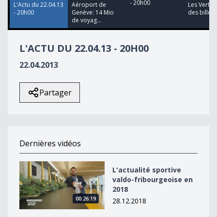
- 20h00
L'Actu du 22.04.13
Aéroport de
Les Verts 
- 20h00
Genève: 14 Mio
des billets 
de voyag...
L'ACTU DU 22.04.13 - 20H00
22.04.2013
Partager
Dernières vidéos
L&#039;actualité sportive valdo-fribourgeoise en 2018
L'actualité sportive
valdo-fribourgeoise en
2018
00:26:19
28.12.2018