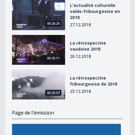
L&#039;actualité culturelle valdo-fribourgeoise en 20
L'actualité culturelle
valdo-fribourgeoise en
2018
00:26:25
27.12.2018
La rétrospective vaudoise 2018
La rétrospective
vaudoise 2018
26.12.2018
00:25:11
La rétrospective fribourgeoise de 2018
La rétrospective
fribourgeoise de 2018
25.12.2018
00:25:57
Page de l'émission