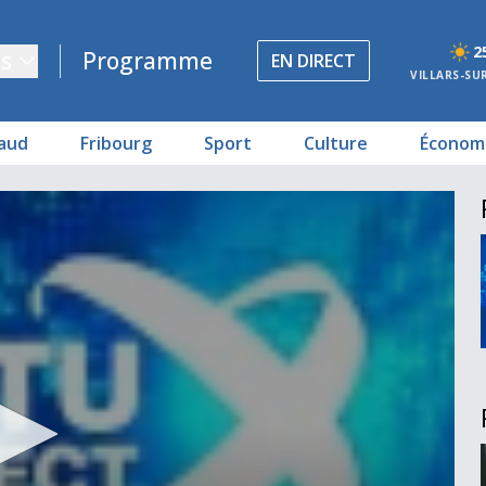
2
s
Programme
EN DIRECT
VILLARS-SU
aud
Fribourg
Sport
Culture
Économ
 d'asile
t Lausanne
ribourg
saison