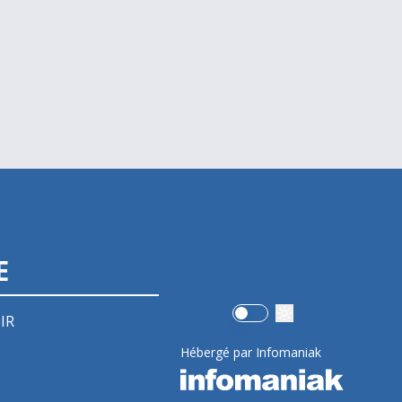
E
Use setting
IR
Hébergé par Infomaniak