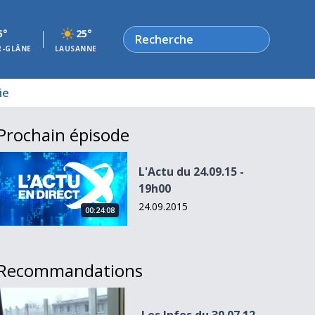
Rechercher
5°
25°
R-GLÂNE
LAUSANNE
ie
Prochain épisode
L&#039;Actu du 24.09.15 - 19h00
L'Actu du 24.09.15 -
19h00
24.09.2015
00:24:08
Recommandations
Les Infos du 30.07.12