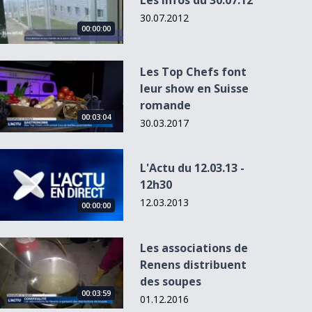
Les Infos du 30.07.12
30.07.2012
00:00:00
Les Top Chefs font leur show en Suisse romande
Les Top Chefs font
leur show en Suisse
romande
00:00:00
00:00:00
00:00:00
00:03:04
30.03.2017
L&#039;Actu du 12.03.13 - 12h30
L'Actu du 12.03.13 -
L'Actu du 2
12h30
- 19h00
Fribourg-
Manger bien
Les Francomanias
Gottéron,
coûte cher!
de Bulle
12.03.2013
00:00:00
l'inattendu lead...
reviennen...
Les associations de Renens distribuent des soupes
Les associations de
Renens distribuent
des soupes
00:03:59
01.12.2016