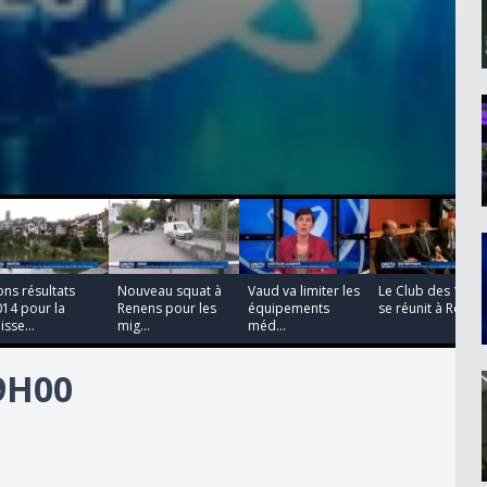
00:00:00
00:00:00
00:00:00
00:00:00
ns résultats
Nouveau squat à
Vaud va limiter les
Le Club des 100
14 pour la
Renens pour les
équipements
se réunit à Rolle
isse...
mig...
méd...
19H00