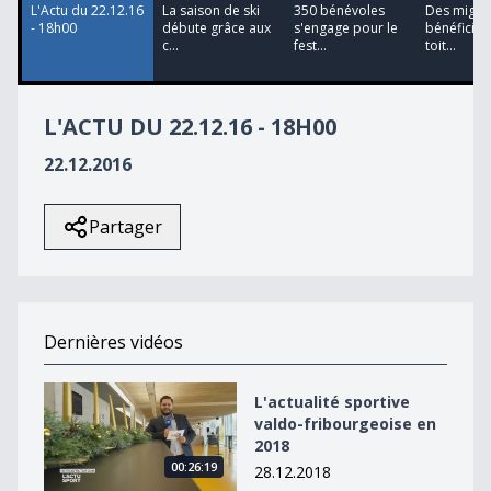
L'Actu du 22.12.16
La saison de ski
350 bénévoles
Des migra
- 18h00
débute grâce aux
s'engage pour le
bénéficien
c...
fest...
toit...
L'ACTU DU 22.12.16 - 18H00
22.12.2016
Partager
Dernières vidéos
L&#039;actualité sportive valdo-fribourgeoise en 2018
L'actualité sportive
valdo-fribourgeoise en
2018
00:26:19
28.12.2018