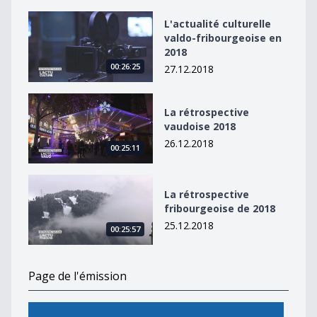
L&#039;actualité culturelle valdo-fribourgeoise en 20
L'actualité culturelle
valdo-fribourgeoise en
2018
00:26:25
27.12.2018
La rétrospective vaudoise 2018
La rétrospective
vaudoise 2018
26.12.2018
00:25:11
La rétrospective fribourgeoise de 2018
La rétrospective
fribourgeoise de 2018
25.12.2018
00:25:57
Page de l'émission