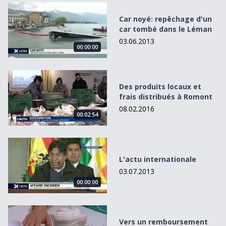
Car noyé: repêchage d&#039;un car tombé dans le Léman
Car noyé: repêchage d'un
car tombé dans le Léman
03.06.2013
00:00:00
Des produits locaux et frais distribués à Romont
Des produits locaux et
frais distribués à Romont
08.02.2016
00:02:54
L&#039;actu internationale
L'actu internationale
03.07.2013
00:00:00
Vers un remboursement des prothèses bioniques?
Vers un remboursement