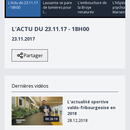
L'Actu du 23.11.17
Lausanne se pare
L'embouchure de
L'hôpital
- 18h00
de lumières pour
la Broye
psychiatri
l...
renaturée
Marsens...
L'ACTU DU 23.11.17 - 18H00
23.11.2017
Partager
Dernières vidéos
L&#039;actualité sportive valdo-fribourgeoise en 2018
L'actualité sportive
valdo-fribourgeoise en
2018
00:26:19
28.12.2018