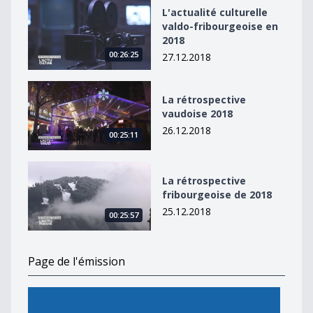
L&#039;actualité culturelle valdo-fribourgeoise en 20
L'actualité culturelle
valdo-fribourgeoise en
2018
00:26:25
27.12.2018
La rétrospective vaudoise 2018
La rétrospective
vaudoise 2018
26.12.2018
00:25:11
La rétrospective fribourgeoise de 2018
La rétrospective
fribourgeoise de 2018
25.12.2018
00:25:57
Page de l'émission