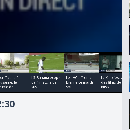
00:00:00
00:00:00
00:00:00
00:00:00
our Taoua à
LS: Banana écope
Le LHC affronte
Le Kino festival:
usanne: le
de 4 matchs de
Bienne ce mardi
des films de
uple de...
sus...
soi...
Russ...
2:30