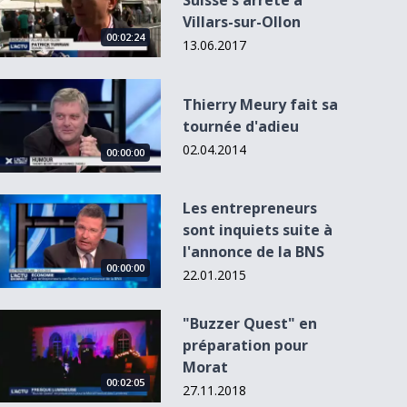
Suisse s'arrête à
Villars-sur-Ollon
00:02:24
13.06.2017
Thierry Meury fait sa tournée d&#039;adieu
Thierry Meury fait sa
tournée d'adieu
02.04.2014
00:00:00
00:00:00
Les entrepreneurs sont inquiets suite à l&#039;annonce de 
Les entrepreneurs
L'Actu du 24.09.13
sont inquiets suite à
- 12:30
La chronique
l'annonce de la BNS
tendances
00:00:00
22.01.2015
&quot;Buzzer Quest&quot; en préparation pour Morat
"Buzzer Quest" en
préparation pour
Morat
00:02:05
27.11.2018