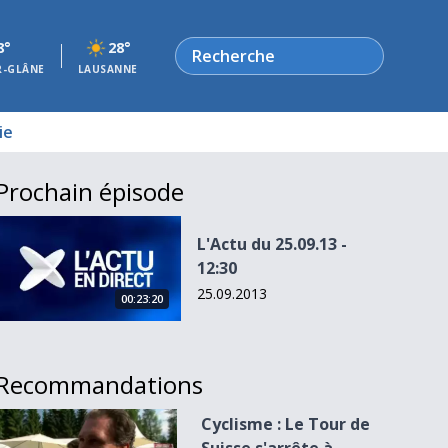
Rechercher
8°
28°
R-GLÂNE
LAUSANNE
ie
Prochain épisode
L&#039;Actu du 25.09.13 - 12:30
L'Actu du 25.09.13 -
12:30
25.09.2013
00:23:20
Recommandations
Cyclisme : Le Tour de Suisse s&#039;arrête à Villars-sur-Ollo
Cyclisme : Le Tour de