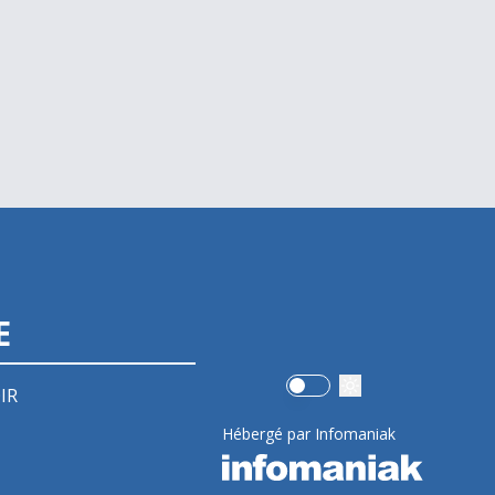
E
Use setting
IR
Hébergé par Infomaniak