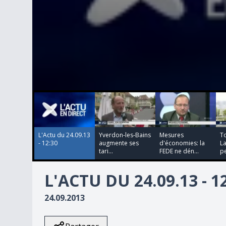
00:00:00
00:00:00
00:00:00
00:00:00
0
seconds
of
0
seconds
Volume
90%
L'Actu du 24.09.13
Yverdon-les-Bains
Mesures
T
- 12:30
augmente ses
d'économies: la
La
tari...
FEDE ne dén...
pe
L'ACTU DU 24.09.13 - 1
24.09.2013