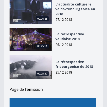
L&#039;actualité culturelle valdo-fribourgeoise en 20
L'actualité culturelle
valdo-fribourgeoise en
2018
00:26:25
27.12.2018
La rétrospective vaudoise 2018
La rétrospective
vaudoise 2018
26.12.2018
00:25:11
La rétrospective fribourgeoise de 2018
La rétrospective
fribourgeoise de 2018
25.12.2018
00:25:57
Page de l'émission