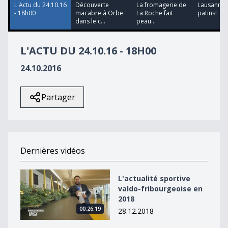
L'Actu du 24.10.16
Découverte
La fromagerie de
Lausannois
- 18h00
macabre à Orbe
La Roche fait
patins!
dans le c...
peau...
L'ACTU DU 24.10.16 - 18H00
24.10.2016
Partager
Dernières vidéos
L&#039;actualité sportive valdo-fribourgeoise en 2018
L'actualité sportive
valdo-fribourgeoise en
2018
00:26:19
28.12.2018