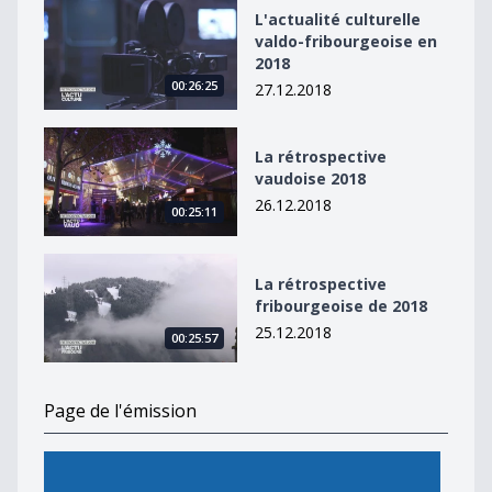
L&#039;actualité culturelle valdo-fribourgeoise en 20
L'actualité culturelle
valdo-fribourgeoise en
2018
00:26:25
27.12.2018
La rétrospective vaudoise 2018
La rétrospective
vaudoise 2018
26.12.2018
00:25:11
La rétrospective fribourgeoise de 2018
La rétrospective
fribourgeoise de 2018
25.12.2018
00:25:57
Page de l'émission