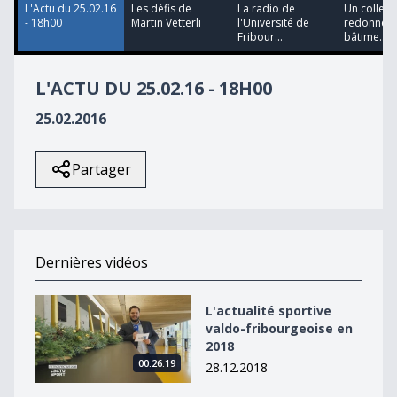
L'Actu du 25.02.16
Les défis de
La radio de
Un collecti
- 18h00
Martin Vetterli
l'Université de
redonne v
Fribour...
bâtime...
L'ACTU DU 25.02.16 - 18H00
25.02.2016
Partager
Dernières vidéos
L&#039;actualité sportive valdo-fribourgeoise en 2018
L'actualité sportive
valdo-fribourgeoise en
2018
00:26:19
28.12.2018