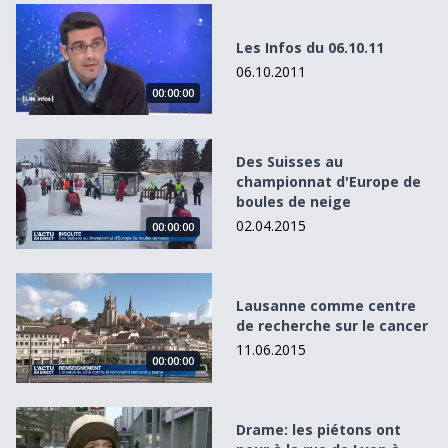
Les Infos du 06.10.11
Les Infos du 06.10.11
06.10.2011
00:00:00
Des Suisses au championnat d&#039;Europe de boules de
Des Suisses au
championnat d'Europe de
boules de neige
02.04.2015
00:00:00
Lausanne comme centre de recherche sur le cancer
Lausanne comme centre
de recherche sur le cancer
11.06.2015
00:00:00
Drame: les piétons ont peur à la rue de Lyon à Genève
Drame: les piétons ont