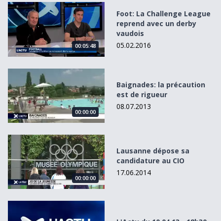
Foot: La Challenge League reprend avec un derby vaudois
Foot: La Challenge League
reprend avec un derby
vaudois
05.02.2016
00:05:48
Baignades: la précaution est de rigueur
Baignades: la précaution
est de rigueur
08.07.2013
00:00:00
Lausanne dépose sa candidature au CIO
Lausanne dépose sa
candidature au CIO
17.06.2014
00:00:00
L&#039;Actu du 10.04.13 - 18h30