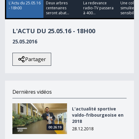
L'Actu du 25.05.16
Deux arbres
La redevance
Une collis
- 18h00
centenaires
radio-TV passera
simulée p
seront abat...
à 400...
sensibil...
L'ACTU DU 25.05.16 - 18H00
25.05.2016
Partager
Dernières vidéos
L&#039;actualité sportive valdo-fribourgeoise en 2018
L'actualité sportive
valdo-fribourgeoise en
2018
00:26:19
28.12.2018