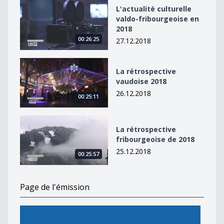
L&#039;actualité culturelle valdo-fribourgeoise en 20
L'actualité culturelle
valdo-fribourgeoise en
2018
00:26:25
27.12.2018
La rétrospective vaudoise 2018
La rétrospective
vaudoise 2018
26.12.2018
00:25:11
La rétrospective fribourgeoise de 2018
La rétrospective
fribourgeoise de 2018
25.12.2018
00:25:57
Page de l'émission