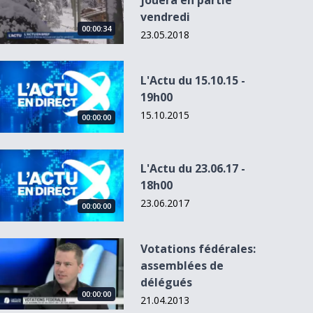
jouera en partie
vendredi
00:00:34
23.05.2018
L&#039;Actu du 15.10.15 - 19h00
L'Actu du 15.10.15 -
19h00
15.10.2015
00:02:24
00:00:00
00:02:46
00
00:00:00
L&#039;Actu du 23.06.17 - 18h00
L'Actu du 23.06.17 -
18h00
Les billets se sont
Opération
Les soutiens
Tatouage:
.
arrachés pour l...
séduction à
restent nécessaire
premier co
23.06.2017
00:00:00
Lausanne pour...
pou...
internati...
Votations fédérales: assemblées de délégués
Votations fédérales:
assemblées de
délégués
00:00:00
21.04.2013