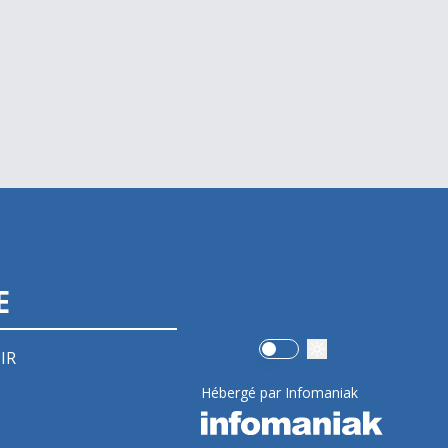
E
Use setting
IR
Hébergé par Infomaniak