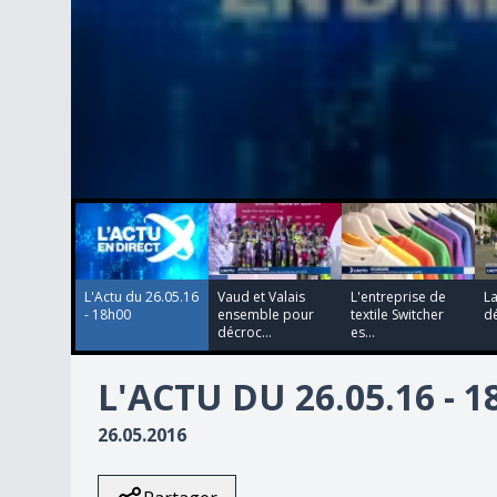
00:00:00
00:03:02
00:00:36
00:03:20
0
seconds
of
0
seconds
Volume
90%
L'Actu du 26.05.16
Vaud et Valais
L'entreprise de
La
- 18h00
ensemble pour
textile Switcher
dé
décroc...
es...
L'ACTU DU 26.05.16 - 
26.05.2016