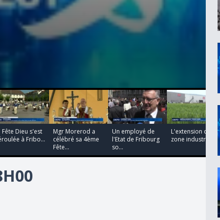
00:02:17
00:01:41
00:02:10
00:00:31
 Fête Dieu s'est
Mgr Morerod a
Un employé de
L'extension de la
roulée à Fribo...
célébré sa 4ème
l'Etat de Fribourg
zone industrielle..
Fête...
so...
18H00