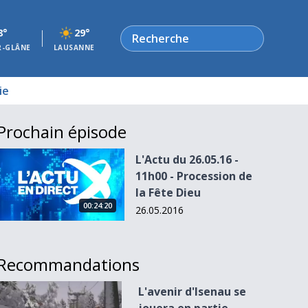
Rechercher
8°
29°
R-GLÂNE
LAUSANNE
ie
Prochain épisode
L&#039;Actu du 26.05.16 - 11h00 - Procession de la Fête Dieu
L'Actu du 26.05.16 -
11h00 - Procession de
la Fête Dieu
00:24:20
26.05.2016
Recommandations
L&#039;avenir d&#039;Isenau se jouera en partie vendredi
L'avenir d'Isenau se