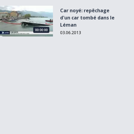
Car noyé: repêchage d&#039;un car tombé dans le Léman
Car noyé: repêchage
d'un car tombé dans le
Léman
00:00:00
03.06.2013