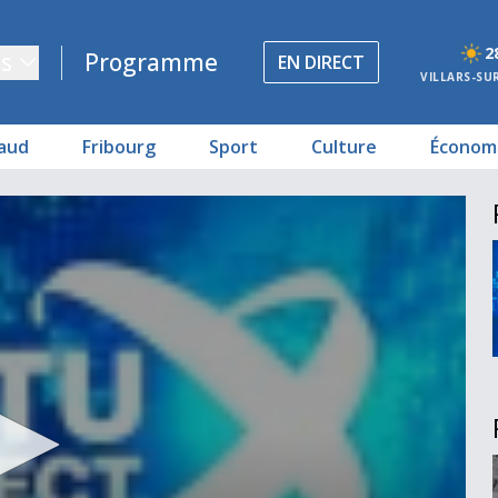
2
s
Programme
EN DIRECT
VILLARS-SU
aud
Fribourg
Sport
Culture
Économ
6
 clément
qu'évêque
ée
e
latérales
handisport
g