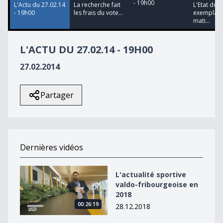
- 19h00
L'Actu du 27.02.14
La recherche fait
L'Etat doit
- 19h00
les frais du vote...
exemplair
mati...
L'ACTU DU 27.02.14 - 19H00
27.02.2014
Partager
Dernières vidéos
L&#039;actualité sportive valdo-fribourgeoise en 2018
L'actualité sportive
valdo-fribourgeoise en
2018
00:26:19
28.12.2018