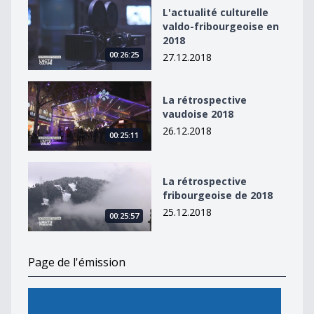
L&#039;actualité culturelle valdo-fribourgeoise en 20
L'actualité culturelle
valdo-fribourgeoise en
2018
00:26:25
27.12.2018
La rétrospective vaudoise 2018
La rétrospective
vaudoise 2018
26.12.2018
00:25:11
La rétrospective fribourgeoise de 2018
La rétrospective
fribourgeoise de 2018
25.12.2018
00:25:57
Page de l'émission