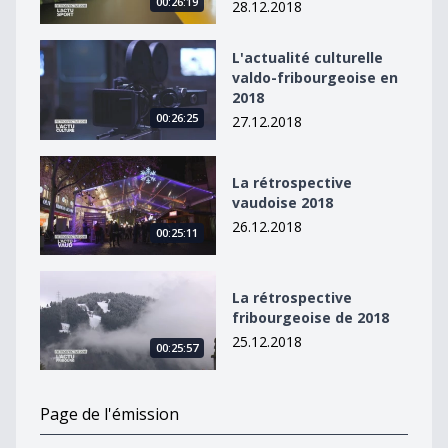
00:26:19
28.12.2018
L&#039;actualité culturelle valdo-fribourgeoise en 20
L'actualité culturelle
valdo-fribourgeoise en
2018
00:26:25
27.12.2018
La rétrospective vaudoise 2018
La rétrospective
vaudoise 2018
26.12.2018
00:25:11
La rétrospective fribourgeoise de 2018
La rétrospective
fribourgeoise de 2018
25.12.2018
00:25:57
Page de l'émission