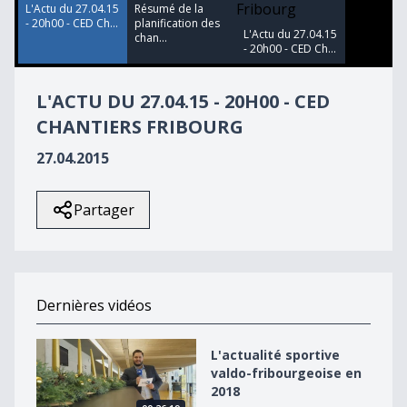
L'Actu du 27.04.15
Résumé de la
- 20h00 - CED Ch...
planification des
L'Actu du 27.04.15
chan...
- 20h00 - CED Ch...
L'ACTU DU 27.04.15 - 20H00 - CED
CHANTIERS FRIBOURG
27.04.2015
Partager
Dernières vidéos
L&#039;actualité sportive valdo-fribourgeoise en 2018
L'actualité sportive
valdo-fribourgeoise en
2018