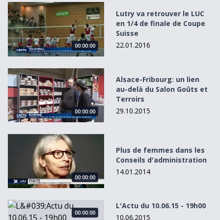
Lutry va retrouver le LUC en 1/4 de finale de Coupe Suiss
Lutry va retrouver le LUC
en 1/4 de finale de Coupe
Suisse
22.01.2016
00:00:00
Alsace-Fribourg: un lien au-delà du Salon Goûts et Terroi
Alsace-Fribourg: un lien
au-delà du Salon Goûts et
Terroirs
29.10.2015
00:00:00
Plus de femmes dans les Conseils d&#039;administration
Plus de femmes dans les
Conseils d'administration
14.01.2014
00:00:00
L&#039;Actu du 10.06.15 - 19h00
L'Actu du 10.06.15 - 19h00
00:00:00
10.06.2015