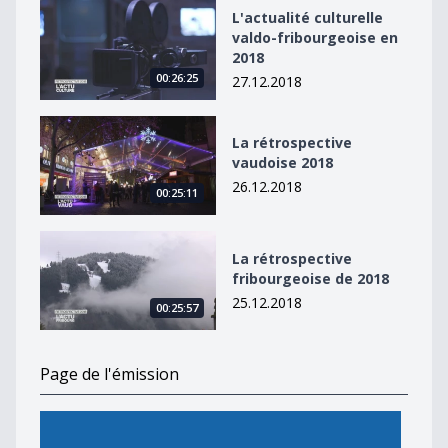
L&#039;actualité culturelle valdo-fribourgeoise en 20
L'actualité culturelle
valdo-fribourgeoise en
2018
00:26:25
27.12.2018
La rétrospective vaudoise 2018
La rétrospective
vaudoise 2018
26.12.2018
00:25:11
La rétrospective fribourgeoise de 2018
La rétrospective
fribourgeoise de 2018
25.12.2018
00:25:57
Page de l'émission