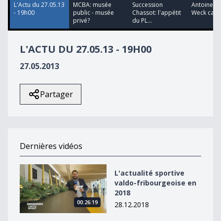
L'Actu du 27.05.13
MCBA: musée
Succession
Antoinette
- 19h00
public - musée
Chassot: l'appétit
Weck cand
privé?
du PL...
L'ACTU DU 27.05.13 - 19H00
27.05.2013
Partager
Dernières vidéos
L&#039;actualité sportive valdo-fribourgeoise en 2018
L'actualité sportive
valdo-fribourgeoise en
2018
00:26:19
28.12.2018