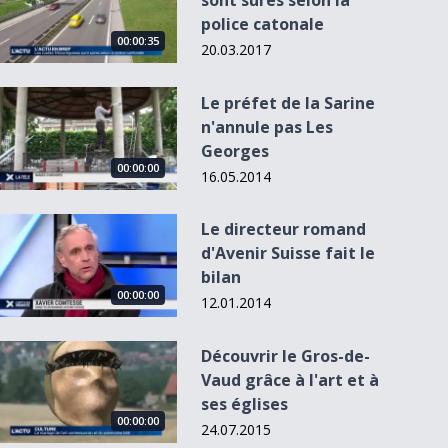
sont sûres selon la
police catonale
00:00:35
20.03.2017
Le préfet de la Sarine n&#039;annule pas Les Georges
Le préfet de la Sarine
n'annule pas Les
Georges
00:00:00
16.05.2014
Le directeur romand d&#039;Avenir Suisse fait le bilan
Le directeur romand
5
d'Avenir Suisse fait le
bilan
00:00:00
12.01.2014
Découvrir le Gros-de-Vaud grâce à l&#039;art et à ses église
Découvrir le Gros-de-
Vaud grâce à l'art et à
ses églises
00:00:00
24.07.2015