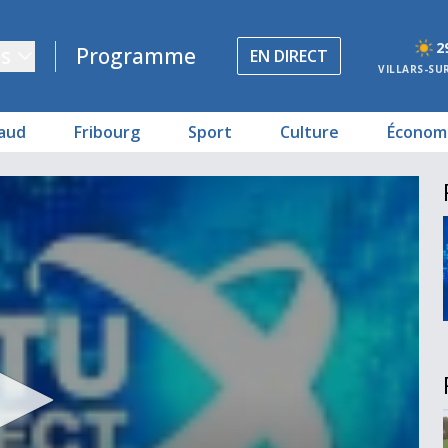
2
s
Programme
EN DIRECT
VILLARS-SU
aud
Fribourg
Sport
Culture
Économ
Belfaux
ala Lumpur