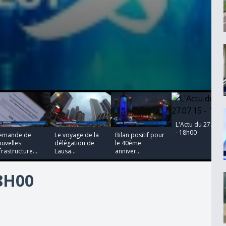
00:00:00
00:00:00
00:00:00
L'Actu du 27.07.1
- 18h00
emande de
Le voyage de la
Bilan positif pour
uvelles
délégation de
le 40ème
frastructure...
Lausa...
anniver...
18H00