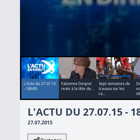
00:00:00
00:00:00
00:00:00
00:00:00
0
seconds
of
0
seconds
Volume
90%
L'Actu du 27.07.15
Fabienne Despot
Sept semaines de
D
- 18h00
reste à la tête de...
travaux sur les
no
ra...
in
L'ACTU DU 27.07.15 - 
27.07.2015