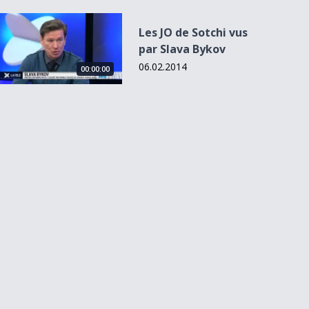
Les JO de Sotchi vus par Slava Bykov
Les JO de Sotchi vus
par Slava Bykov
06.02.2014
00:00:00