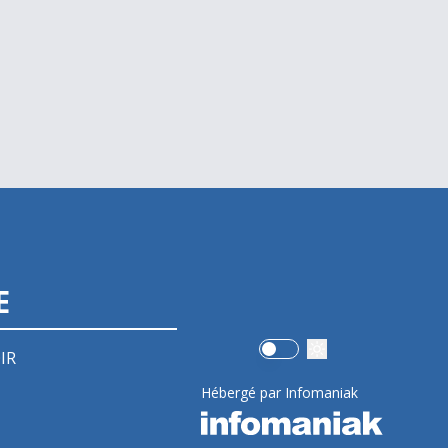
E
Use setting
IR
Hébergé par Infomaniak