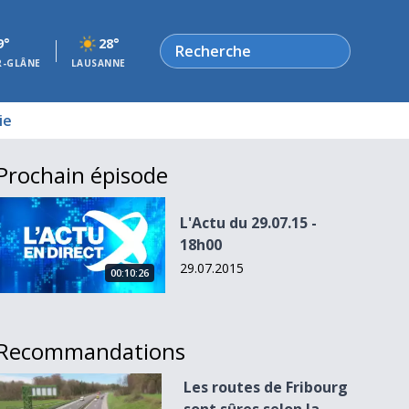
Rechercher
9°
28°
R-GLÂNE
LAUSANNE
ie
Prochain épisode
L&#039;Actu du 29.07.15 - 18h00
L'Actu du 29.07.15 -
18h00
29.07.2015
00:10:26
Recommandations
Les routes de Fribourg sont sûres selon la police catonale
Les routes de Fribourg